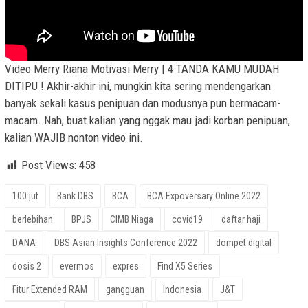
Video Merry Riana Motivasi Merry | 4 TANDA KAMU MUDAH
DITIPU ! Akhir-akhir ini, mungkin kita sering mendengarkan
banyak sekali kasus penipuan dan modusnya pun bermacam-
macam. Nah, buat kalian yang nggak mau jadi korban penipuan,
kalian WAJIB nonton video ini.
Post Views:
458
100 jut
Bank DBS
BCA
BCA Expoversary Online 2022
berlebihan
BPJS
CIMB Niaga
covid19
daftar haji
DANA
DBS Asian Insights Conference 2022
dompet digital
dosis 2
evermos
expres
Find X5 Series
Fitur Extended RAM
gangguan
Indonesia
J&T