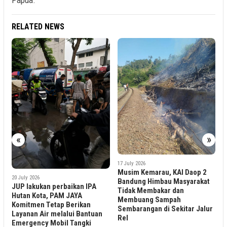
Papua.
RELATED NEWS
1 May 2026
KAI Divre IV Tanjungkara
Tegaskan Komitmen Ceg
«
»
Pelecehan Seksual di Ker
Api
17 July 2026
Musim Kemarau, KAI Daop 2
Bandung Himbau Masyarakat
an IPA
Tidak Membakar dan
YA
Membuang Sampah
ikan
Sembarangan di Sekitar Jalur
 Bantuan
Rel
ngki