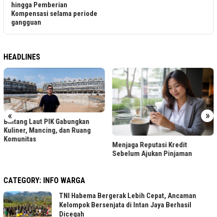
periode
HEADLINES
«
»
n
ng
LRT Jabodebek Gelar Lom
Menjaga Reputasi Kredit
Foto Berhadiah, Cek Syara
Sebelum Ajukan Pinjaman
CATEGORY:
INFO WARGA
TNI Habema Bergerak Lebih Cepat, Ancaman
Kelompok Bersenjata di Intan Jaya Berhasil
Dicegah