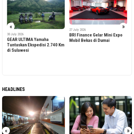
«
»
27 July 2026
BRI Finance Gelar Mini Expo
Mobil Bekas di Dumai
.740 Km
21 July 2026
Bingung Pilih Warna Motor
Ini Tips Menyesuaikannya
dengan Personal Style dan
Daily Lifestyle
HEADLINES
«
»