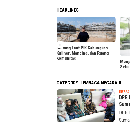
HEADLINES
«
tang Laut PIK Gabungkan
iner, Mancing, dan Ruang
unitas
Menjaga Reputasi Kredit
LRT 
Sebelum Ajukan Pinjaman
Foto 
CATEGORY:
LEMBAGA NEGARA RI
INFRA
DPR 
Suma
DPR R
Sumat