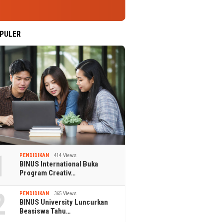
PULER
1
PENDIDIKAN
414 Views
BINUS International Buka
Program Creativ…
2
PENDIDIKAN
365 Views
BINUS University Luncurkan
Beasiswa Tahu…