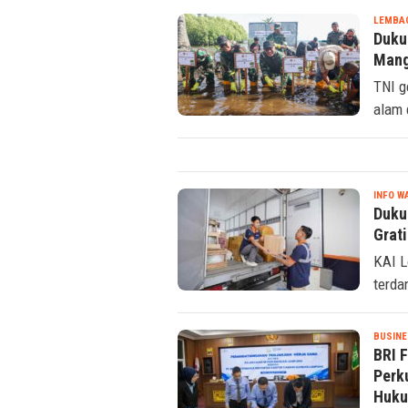
LEMBAG
Duku
Mang
TNI g
alam 
INFO W
Duku
Grat
KAI L
terda
BUSINE
BRI 
Perk