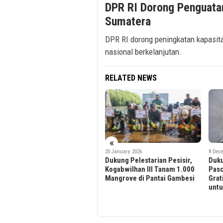
DPR RI Dorong Penguatan
Sumatera
DPR RI dorong peningkatan kapasita
nasional berkelanjutan.
RELATED NEWS
«
20 January 2026
8 December 2025
2 Dec
Dukung Pelestarian Pesisir,
Dukung Pemulihan
BRI 
Kogabwilhan III Tanam 1.000
Pascabencana, KAI Logistik
Nege
Mangrove di Pantai Gambesi
Gratiskan Pengiriman Bantuan
Perk
untuk Sumatra
Pena
Huk