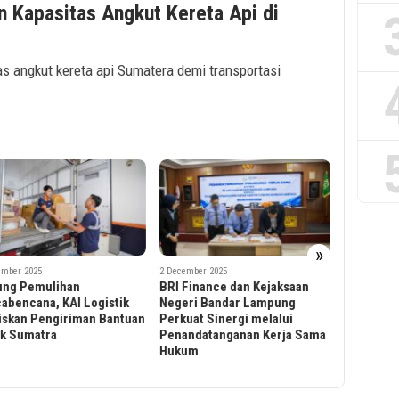
 Kapasitas Angkut Kereta Api di
s angkut kereta api Sumatera demi transportasi
2 December 2
»
Hakordia 
ember 2025
2 December 2025
Acara Har
Finance dan Kejaksaan
Expose Bantuan Hukum Non-
Sedunia d
ri Bandar Lampung
Litigasi, BRI Finance Perkuat
uat Sinergi melalui
Kepatuhan dan Strategi
ndatanganan Kerja Sama
Hukum di Bandar Lampung
um