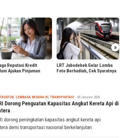
Ribuan
»
Pendaf
Jabodebek Gelar Lomba
Presiden Prabowo Tinjau
Berhadiah, Cek Syaratnya
Hilirisasi Bioetanol PTPN I di
Malang
Tsaqif
STRUKTUR
,
LEMBAGA NEGARA RI
,
TRANSPORTASI
30 January 2026
Ridwan
RI Dorong Penguatan Kapasitas Angkut Kereta Api di
tera
I dorong peningkatan kapasitas angkut kereta api
era demi transportasi nasional berkelanjutan.