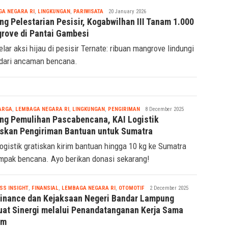
Tsaqif
A NEGARA RI
,
LINGKUNGAN
,
PARIWISATA
20 January 2026
Ridwan
ng Pelestarian Pesisir, Kogabwilhan III Tanam 1.000
rove di Pantai Gambesi
elar aksi hijau di pesisir Ternate: ribuan mangrove lindungi
dari ancaman bencana.
Tsaqif
ARGA
,
LEMBAGA NEGARA RI
,
LINGKUNGAN
,
PENGIRIMAN
8 December 2025
Ridwan
ng Pemulihan Pascabencana, KAI Logistik
iskan Pengiriman Bantuan untuk Sumatra
ogistik gratiskan kirim bantuan hingga 10 kg ke Sumatra
mpak bencana. Ayo berikan donasi sekarang!
Tsaqif
SS INSIGHT
,
FINANSIAL
,
LEMBAGA NEGARA RI
,
OTOMOTIF
2 December 2025
Ridwan
Finance dan Kejaksaan Negeri Bandar Lampung
uat Sinergi melalui Penandatanganan Kerja Sama