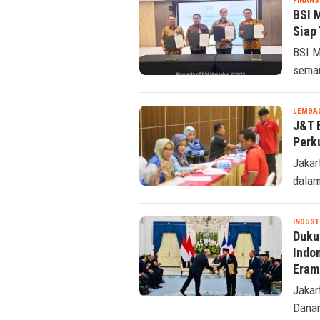
FINANS
BSI 
Siap
BSI M
seman
LEMBAG
J&T 
Perk
Jakar
dalam
INDUST
Dukun
Indo
Eram
Jakar