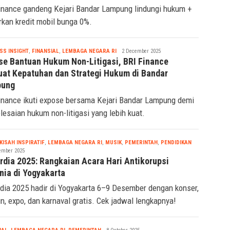
um
inance gandeng Kejari Bandar Lampung lindungi hukum +
rkan kredit mobil bunga 0%.
Tsaqif
SS INSIGHT
,
FINANSIAL
,
LEMBAGA NEGARA RI
2 December 2025
Ridwan
se Bantuan Hukum Non-Litigasi, BRI Finance
uat Kepatuhan dan Strategi Hukum di Bandar
pung
inance ikuti expose bersama Kejari Bandar Lampung demi
lesaian hukum non-litigasi yang lebih kuat.
Tsaqif
KISAH INSPIRATIF
,
LEMBAGA NEGARA RI
,
MUSIK
,
PEMERINTAH
,
PENDIDIKAN
Ridwan
ember 2025
rdia 2025: Rangkaian Acara Hari Antikorupsi
nia di Yogyakarta
dia 2025 hadir di Yogyakarta 6–9 Desember dengan konser,
un, expo, dan karnaval gratis. Cek jadwal lengkapnya!