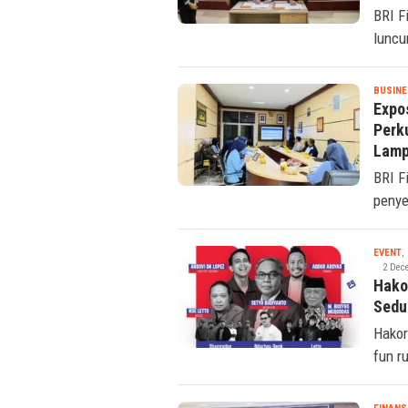
Huk
BRI F
luncu
BUSINE
Expo
Perk
Lam
BRI F
penye
EVENT
,
2 Dec
Hako
Sedu
Hakor
fun r