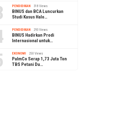
3
PENDIDIKAN
318 Views
BINUS dan BCA Luncurkan
Studi Kasus Halo…
4
PENDIDIKAN
293 Views
BINUS Hadirkan Prodi
Internasional untuk…
5
EKONOMI
250 Views
PalmCo Serap 1,73 Juta Ton
TBS Petani Du…
025
19 June 2025
2025: Rangkaian
J&T Express 
8 October 2025
i Antikorupsi
Perangi Narko
BSI Maslahat Lantik Pengurus
i Yogyakarta
BNN Perkuat 
dan Pengawas Baru 2025,
Siap Tebarkan
Kebermanfaatan Lebih Luas