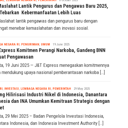
Tsaqif
IAL
,
LEMBAGA NEGARA RI
,
PEMERINTAH
8 October 2025
Ridwan
Maslahat Lantik Pengurus dan Pengawas Baru 2025,
 Tebarkan Kebermanfaatan Lebih Luas
aslahat lantik pengawas dan pengurus baru dengan
gat menebar kemaslahatan dan inovasi sosial.
Tsaqif
A NEGARA RI
,
PENGIRIMAN
,
UMUM
19 June 2025
Ridwan
Express Komitmen Perangi Narkoba, Gandeng BNN
uat Pengawasan
ta, 19 Juni 2025 — J&T Express menegaskan komitmennya
 mendukung upaya nasional pemberantasan narkoba […]
Tsaqif
RI
,
INVESTASI
,
LEMBAGA NEGARA RI
,
PEMERINTAH
29 May 2025
Ridwan
g Hilirisasi Industri Nikel di Indonesia, Danantara
nesia dan INA Umumkan Kemitraan Strategis dengan
et
ta, 29 Mei 2025 – Badan Pengelola Investasi Indonesia,