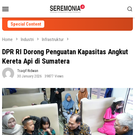
Skip
Mobile
to
Menu
content
Special Content
Home
Industri
Infrastruktur
DPR RI Dorong Penguatan Kapasitas Angkut
Kereta Api di Sumatera
Tsaqif Ridwan
30 January 2026
39877 Views