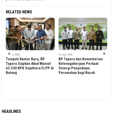
RELATED NEWS
«
»
10 July 2026
16 July 2026
Pagi Ceria Memperkua
ru, BP
BP Tapera dan Kementerian
Layanan Jasa Taman d
kad Massal
Ketenagakerjaan Perkuat
Kolam di Area Jabodet
era FLPP di
Sinergi Penyediaan
Perumahan bagi Buruh
HEADLINES