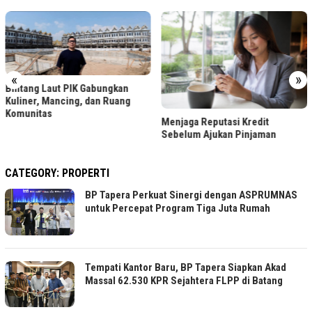
«
»
kan
uang
LRT Jabodebek Gelar L
Menjaga Reputasi Kredit
Foto Berhadiah, Cek Sya
Sebelum Ajukan Pinjaman
CATEGORY:
PROPERTI
BP Tapera Perkuat Sinergi dengan ASPRUMNAS
untuk Percepat Program Tiga Juta Rumah
Tempati Kantor Baru, BP Tapera Siapkan Akad
Massal 62.530 KPR Sejahtera FLPP di Batang