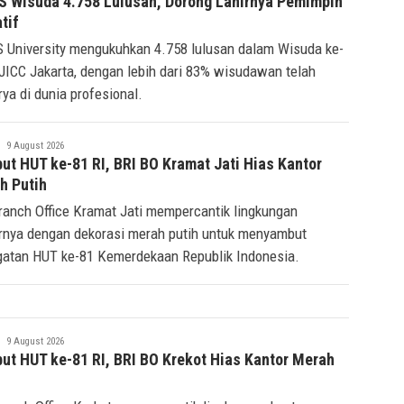
S Wisuda 4.758 Lulusan, Dorong Lahirnya Pemimpin
tif
 University mengukuhkan 4.758 lulusan dalam Wisuda ke-
 JICC Jakarta, dengan lebih dari 83% wisudawan telah
rya di dunia profesional.
Tsaqif
9 August 2026
Ridwan
ut HUT ke-81 RI, BRI BO Kramat Jati Hias Kantor
h Putih
ranch Office Kramat Jati mempercantik lingkungan
rnya dengan dekorasi merah putih untuk menyambut
gatan HUT ke-81 Kemerdekaan Republik Indonesia.
Tsaqif
9 August 2026
Ridwan
ut HUT ke-81 RI, BRI BO Krekot Hias Kantor Merah
h