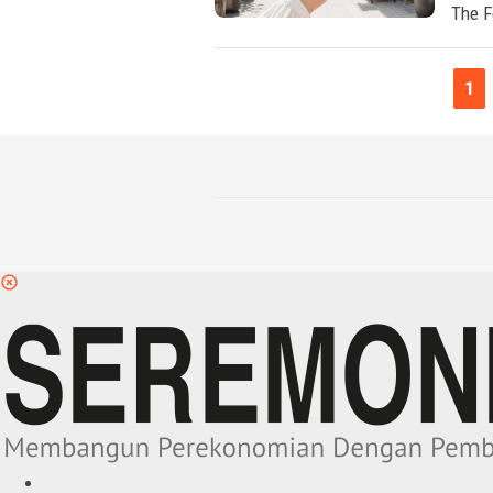
The F
1