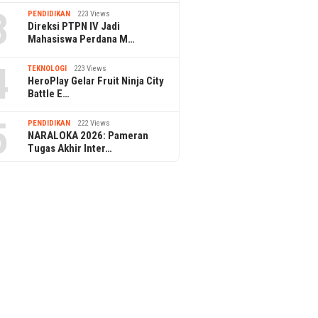
3
PENDIDIKAN
223 Views
Direksi PTPN IV Jadi
Mahasiswa Perdana M…
4
TEKNOLOGI
223 Views
HeroPlay Gelar Fruit Ninja City
Battle E…
5
PENDIDIKAN
222 Views
NARALOKA 2026: Pameran
Tugas Akhir Inter…