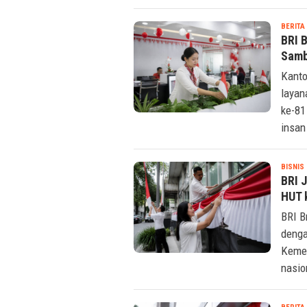
BERITA
BRI 
Samb
Kanto
layan
ke-81
insan
T
BISNIS
BRI 
HUT 
BRI B
denga
Kemer
nasio