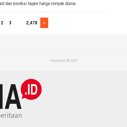
ed dan koreksi tajam harga minyak dunia.
2
3
…
2,478
»
Seremonia © 2026