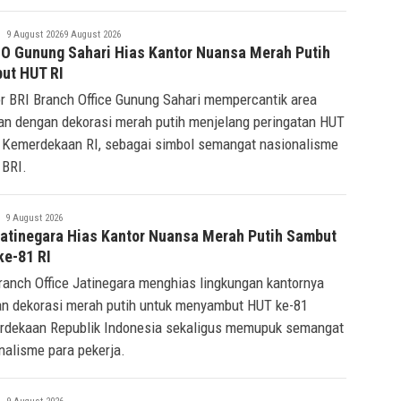
Tsaqif
9 August 2026
9 August 2026
Ridwan
BO Gunung Sahari Hias Kantor Nuansa Merah Putih
ut HUT RI
r BRI Branch Office Gunung Sahari mempercantik area
an dengan dekorasi merah putih menjelang peringatan HUT
 Kemerdekaan RI, sebagai simbol semangat nasionalisme
 BRI.
saqif
9 August 2026
Ridwan
Jatinegara Hias Kantor Nuansa Merah Putih Sambut
ke-81 RI
ranch Office Jatinegara menghias lingkungan kantornya
n dekorasi merah putih untuk menyambut HUT ke-81
dekaan Republik Indonesia sekaligus memupuk semangat
nalisme para pekerja.
Tsaqif