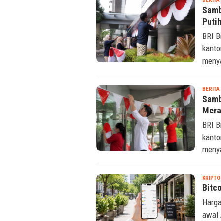
BERITA
Samb
Puti
BRI B
kanto
menya
BERITA
Samb
Mera
BRI B
kanto
menya
KRIPTO
Bitc
Harga
awal 