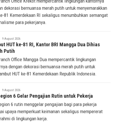
ranch Office Krekot mempercantik lingkungan kantornya
n dekorasi bernuansa merah putih untuk menyemarakkan
e-81 Kemerdekaan RI sekaligus menumbuhkan semangat
nalisme para pekerjanya.
Tsaqif
9 August 2026
Ridwan
ut HUT ke-81 RI, Kantor BRI Mangga Dua Dihias
h Putih
ranch Office Mangga Dua mempercantik lingkungan
rnya dengan dekorasi bernuansa merah putih untuk
mbut HUT ke-81 Kemerdekaan Republik Indonesia.
Tsaqif
9 August 2026
Ridwan
egion 6 Gelar Pengajian Rutin untuk Pekerja
egion 6 rutin menggelar pengajian bagi para pekerja
ai upaya memperkuat keimanan sekaligus mempererat
urahmi di lingkungan kerja.