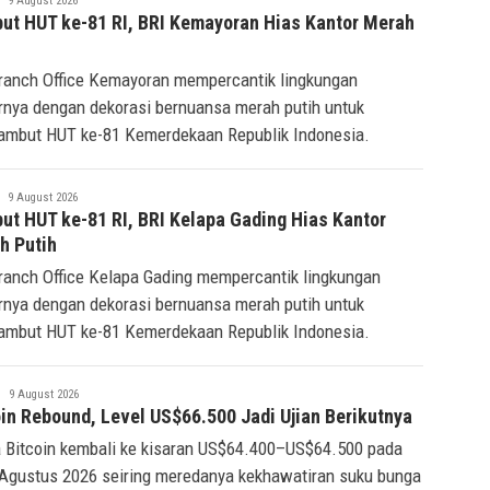
9 August 2026
Ridwan
ut HUT ke-81 RI, BRI Kemayoran Hias Kantor Merah
h
ranch Office Kemayoran mempercantik lingkungan
rnya dengan dekorasi bernuansa merah putih untuk
mbut HUT ke-81 Kemerdekaan Republik Indonesia.
Tsaqif
9 August 2026
Ridwan
ut HUT ke-81 RI, BRI Kelapa Gading Hias Kantor
h Putih
ranch Office Kelapa Gading mempercantik lingkungan
rnya dengan dekorasi bernuansa merah putih untuk
mbut HUT ke-81 Kemerdekaan Republik Indonesia.
Tsaqif
9 August 2026
Ridwan
oin Rebound, Level US$66.500 Jadi Ujian Berikutnya
 Bitcoin kembali ke kisaran US$64.400–US$64.500 pada
Agustus 2026 seiring meredanya kekhawatiran suku bunga