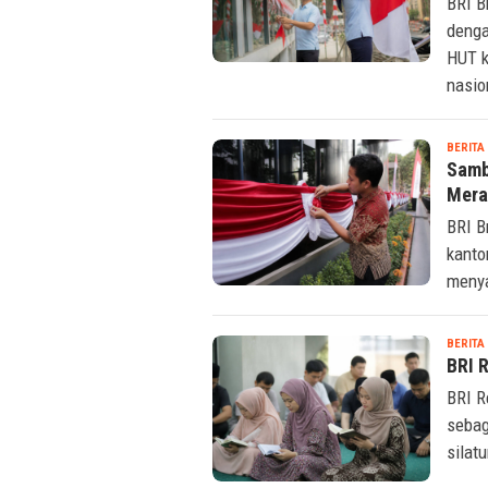
BRI B
denga
HUT k
nasio
BERITA
Samb
Mera
BRI B
kanto
menya
BERITA
BRI R
BRI R
sebag
silat