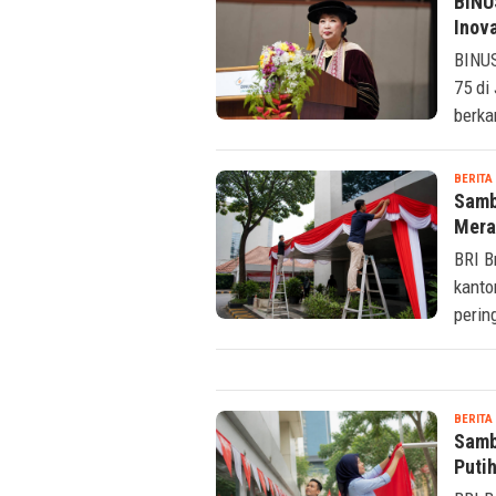
BINU
Inova
BINUS
75 di
berka
BERITA
Samb
Mera
BRI B
kanto
perin
BERITA
Samb
Puti