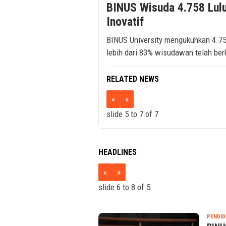
BINUS Wisuda 4.758 Lul
Inovatif
BINUS University mengukuhkan 4.75
lebih dari 83% wisudawan telah berk
RELATED NEWS
«
»
slide
6 to 8
of 7
HEADLINES
«
»
slide
7 to 9
of 5
SEREMONIA.ID
PENDID