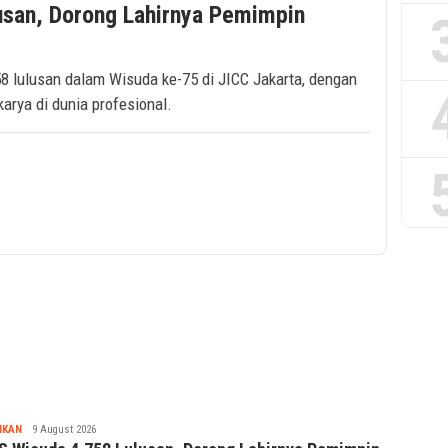
usan, Dorong Lahirnya Pemimpin
8 lulusan dalam Wisuda ke-75 di JICC Jakarta, dengan
arya di dunia profesional.
Tsaqif
IKAN
9 August 2026
Ridwan