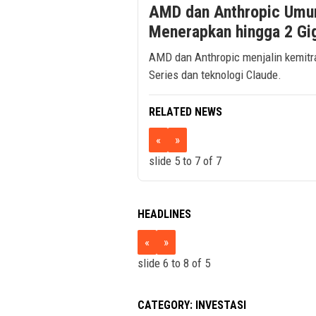
AMD dan Anthropic Umum
Menerapkan hingga 2 Gi
AMD dan Anthropic menjalin kemitr
Series dan teknologi Claude.
RELATED NEWS
«
»
slide
6 to 8
of 7
HEADLINES
«
»
slide
7 to 9
of 5
CATEGORY:
INVESTASI