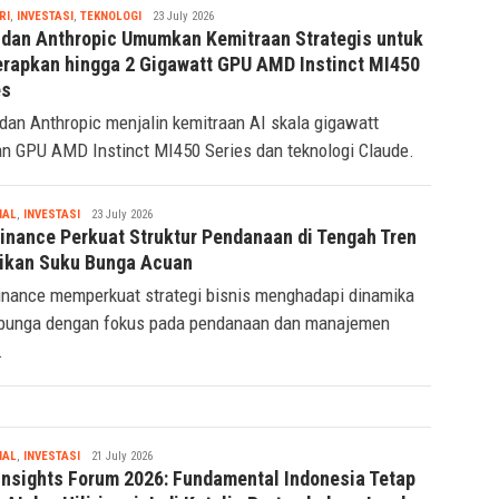
Tsaqif
RI
,
INVESTASI
,
TEKNOLOGI
23 July 2026
Ridwan
dan Anthropic Umumkan Kemitraan Strategis untuk
rapkan hingga 2 Gigawatt GPU AMD Instinct MI450
es
an Anthropic menjalin kemitraan AI skala gigawatt
n GPU AMD Instinct MI450 Series dan teknologi Claude.
Tsaqif
IAL
,
INVESTASI
23 July 2026
Ridwan
Finance Perkuat Struktur Pendanaan di Tengah Tren
ikan Suku Bunga Acuan
inance memperkuat strategi bisnis menghadapi dinamika
bunga dengan fokus pada pendanaan dan manajemen
.
Tsaqif
IAL
,
INVESTASI
21 July 2026
Ridwan
Insights Forum 2026: Fundamental Indonesia Tetap