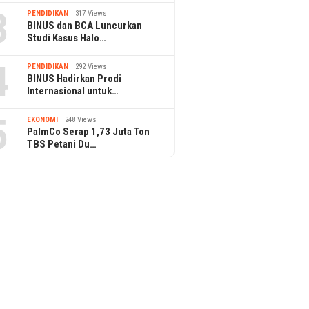
3
PENDIDIKAN
317 Views
BINUS dan BCA Luncurkan
Studi Kasus Halo…
4
PENDIDIKAN
292 Views
BINUS Hadirkan Prodi
Internasional untuk…
5
EKONOMI
248 Views
PalmCo Serap 1,73 Juta Ton
TBS Petani Du…