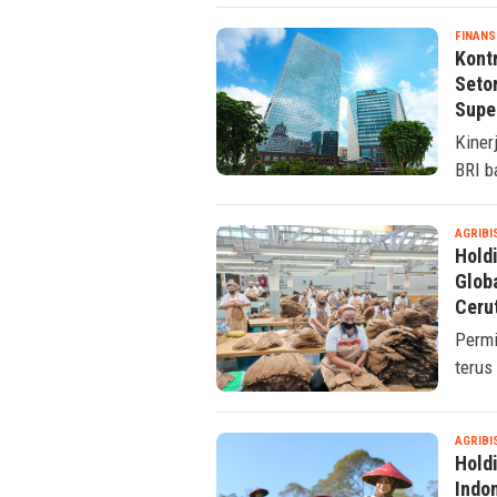
FINANS
Kont
Seto
Supe
Kiner
BRI b
AGRIBI
Hold
Glob
Ceru
Permi
terus
AGRIBI
Hold
Indo