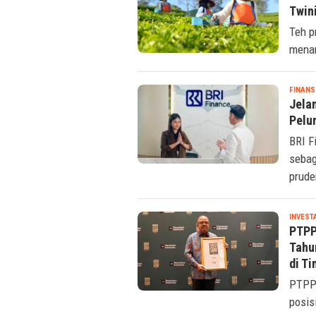
Twin
Teh p
menan
FINANS
Jela
Pelu
BRI F
sebag
prude
INVEST
PTPP
Tahu
di Ti
PTPP 
posis