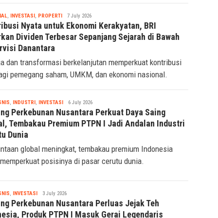
Tsaqif
IAL
,
INVESTASI
,
PROPERTI
7 July 2026
Ridwan
ribusi Nyata untuk Ekonomi Kerakyatan, BRI
rkan Dividen Terbesar Sepanjang Sejarah di Bawah
rvisi Danantara
ja dan transformasi berkelanjutan memperkuat kontribusi
agi pemegang saham, UMKM, dan ekonomi nasional.
Tsaqif
SNIS
,
INDUSTRI
,
INVESTASI
6 July 2026
Ridwan
ing Perkebunan Nusantara Perkuat Daya Saing
al, Tembakau Premium PTPN I Jadi Andalan Industri
tu Dunia
ntaan global meningkat, tembakau premium Indonesia
 memperkuat posisinya di pasar cerutu dunia.
Tsaqif
SNIS
,
INVESTASI
3 July 2026
Ridwan
ing Perkebunan Nusantara Perluas Jejak Teh
nesia, Produk PTPN I Masuk Gerai Legendaris