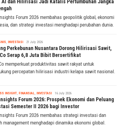
 AI dan Hilirisasi Jadi Katalis Pertumbuhan Jangka
engah
nsights Forum 2026 membahas geopolitik global, ekonomi
esia, dan strategi investasi menghadapi perubahan dunia.
Tsaqif
SNIS
,
INVESTASI
21 July 2026
Ridwan
ing Perkebunan Nusantara Dorong Hilirisasi Sawit,
o Serap 6,8 Juta Bibit Bersertifikat
o memperkuat produktivitas sawit rakyat untuk
kung percepatan hilirisasi industri kelapa sawit nasional.
Tsaqif
SS INSIGHT
,
FINANSIAL
,
INVESTASI
16 July 2026
Ridwan
Insights Forum 2026: Prospek Ekonomi dan Peluang
tasi Semester II 2026 bagi Investor
nsights Forum 2026 membahas strategi investasi dan
h management menghadapi dinamika ekonomi global.