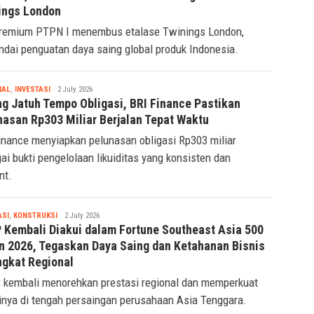
ings London
remium PTPN I menembus etalase Twinings London,
dai penguatan daya saing global produk Indonesia.
Tsaqif
IAL
,
INVESTASI
2 July 2026
Ridwan
ng Jatuh Tempo Obligasi, BRI Finance Pastikan
nasan Rp303 Miliar Berjalan Tepat Waktu
inance menyiapkan pelunasan obligasi Rp303 miliar
ai bukti pengelolaan likuiditas yang konsisten dan
nt.
Tsaqif
ASI
,
KONSTRUKSI
2 July 2026
Ridwan
 Kembali Diakui dalam Fortune Southeast Asia 500
n 2026, Tegaskan Daya Saing dan Ketahanan Bisnis
ngkat Regional
kembali menorehkan prestasi regional dan memperkuat
inya di tengah persaingan perusahaan Asia Tenggara.