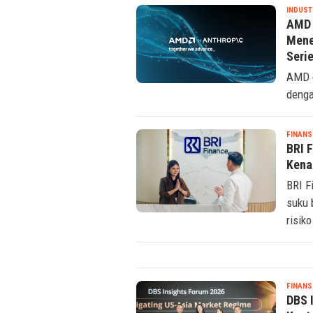
INDUST
AMD 
Mene
Seri
AMD d
denga
FINANS
BRI 
Kena
BRI F
suku 
risiko
FINANS
DBS 