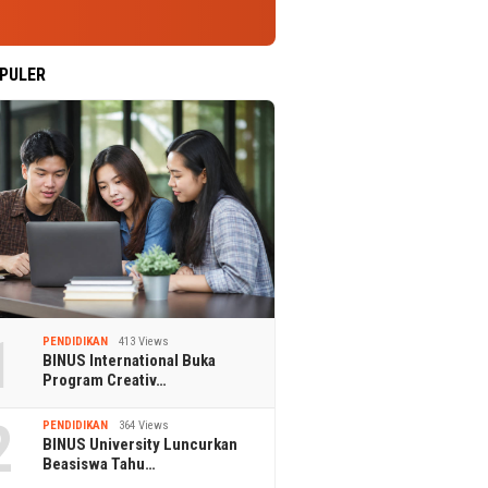
PULER
1
PENDIDIKAN
413 Views
BINUS International Buka
Program Creativ…
2
PENDIDIKAN
364 Views
BINUS University Luncurkan
Beasiswa Tahu…