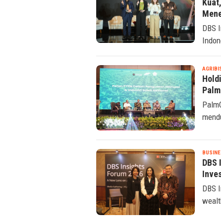
Kuat,
Men
DBS I
Indon
AGRIBI
Hold
PalmC
PalmC
mendu
BUSINE
DBS 
Inves
DBS I
wealt