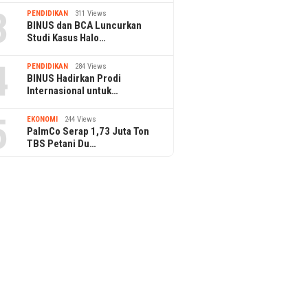
3
PENDIDIKAN
311 Views
BINUS dan BCA Luncurkan
Studi Kasus Halo…
4
PENDIDIKAN
284 Views
BINUS Hadirkan Prodi
Internasional untuk…
5
EKONOMI
244 Views
PalmCo Serap 1,73 Juta Ton
TBS Petani Du…