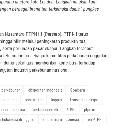
pajang di store kota London. Langkah ini akan kami
 dengan berbagai brand teh terkemuka dunia,” pungkas
an Nusantara PTPN III (Persero), PTPN I terus
hingga hilir melalui peningkatan produktivitas,
 serta perluasan pasar ekspor. Langkah tersebut
i teh Indonesia sebagai komoditas perkebunan unggulan
m dunia sekaligus memberikan kontribusi terhadap
njutan industri perkebunan nasional.
s perkebunan
ekspor teh Indonesia
Goalpara
 perkebunan
industri teh
Inggris
komoditas ekspor
unan nusantara
perkebunan teh
PTPN I
ptpn iii
h Indonesia di Inggris
teh premium Indonesia
teh PTPN I