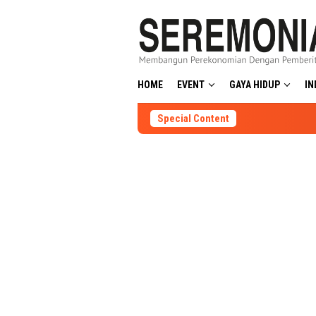
Skip
to
content
HOME
EVENT
GAYA HIDUP
IN
Special Content