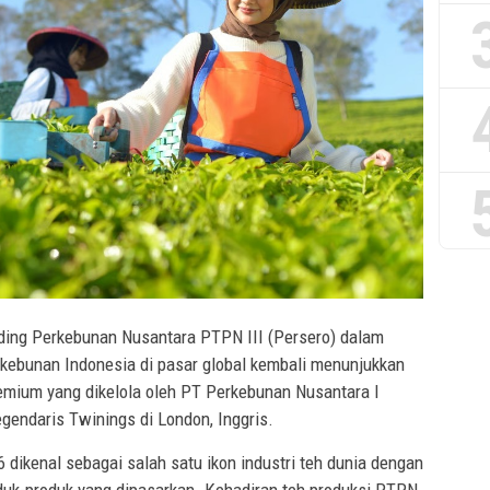
ing Perkebunan Nusantara PTPN III (Persero) dalam
kebunan Indonesia di pasar global kembali menunjukkan
premium yang dikelola oleh PT Perkebunan Nusantara I
legendaris Twinings di London, Inggris.
6 dikenal sebagai salah satu ikon industri teh dunia dengan
oduk-produk yang dipasarkan. Kehadiran teh produksi PTPN