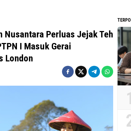
TERPO
 Nusantara Perluas Jejak Teh
PTPN I Masuk Gerai
gs London