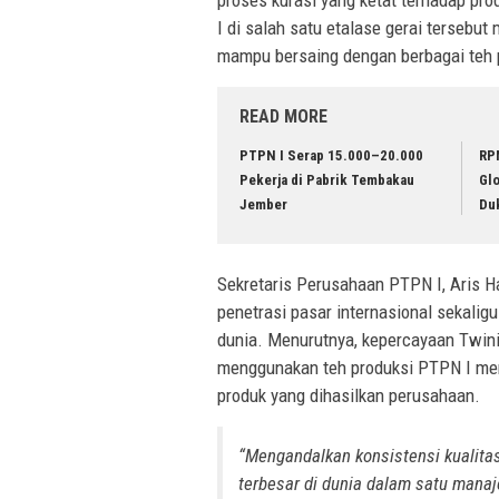
I di salah satu etalase gerai tersebu
mampu bersaing dengan berbagai teh 
READ MORE
PTPN I Serap 15.000–20.000
RP
Pekerja di Pabrik Tembakau
Glo
Jember
Du
Sekretaris Perusahaan PTPN I, Aris 
penetrasi pasar internasional sekali
dunia. Menurutnya, kepercayaan Twinin
menggunakan teh produksi PTPN I menja
produk yang dihasilkan perusahaan.
“Mengandalkan konsistensi kualita
terbesar di dunia dalam satu mana