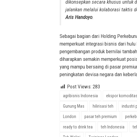
dikonsepkan secara khusus untuk di
jalankan melalui kolaborasi taktis
Aris Handoyo
.
Sebagai bagian dari Holding Perkebun
memperkuat integrasi bisnis dari hulu 
pengembangan produk bernilai tambah,
diharapkan semakin memperkuat posis
yang mampu bersaing di pasar premiu
peningkatan devisa negara dan keberla
Post Views:
283
agribisnis Indonesia
ekspor komodita
Gunung Mas
hilirisasi teh
industri
London
pasar teh premium
perkeb
ready to drink tea
teh Indonesia
te