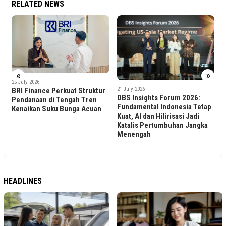
RELATED NEWS
«
»
2
H
23 July 2026
21 July 2026
BRI Finance Perkuat Struktur
N
DBS Insights Forum 2026:
Pendanaan di Tengah Tren
S
Fundamental Indonesia Tetap
Kenaikan Suku Bunga Acuan
B
Kuat, AI dan Hilirisasi Jadi
Katalis Pertumbuhan Jangka
Menengah
HEADLINES