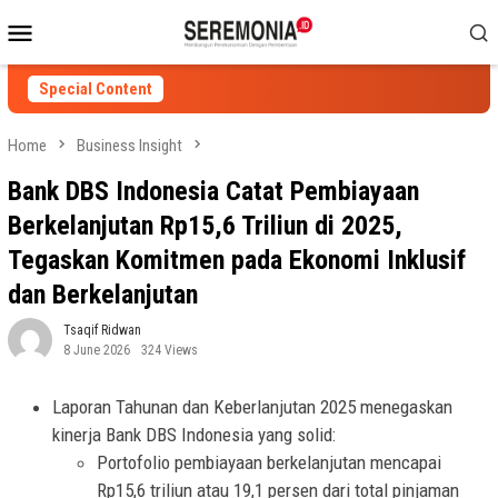
Skip
Mobile
to
Menu
content
Special Content
Home
Business Insight
Bank DBS Indonesia Catat Pembiayaan
Berkelanjutan Rp15,6 Triliun di 2025,
Tegaskan Komitmen pada Ekonomi Inklusif
dan Berkelanjutan
Tsaqif Ridwan
8 June 2026
324 Views
Laporan Tahunan dan Keberlanjutan 2025 menegaskan
kinerja Bank DBS Indonesia yang solid:
Portofolio pembiayaan berkelanjutan mencapai
Rp15,6 triliun atau 19,1 persen dari total pinjaman