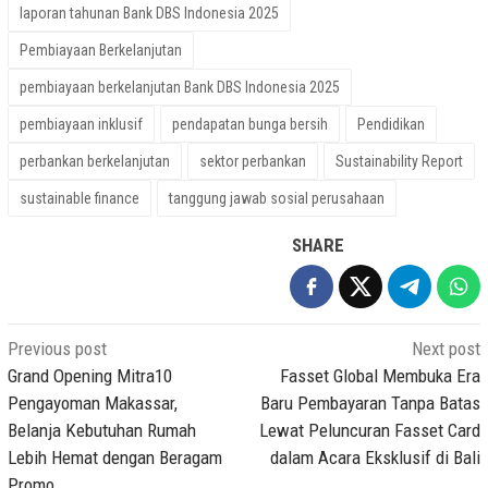
laporan tahunan Bank DBS Indonesia 2025
Pembiayaan Berkelanjutan
pembiayaan berkelanjutan Bank DBS Indonesia 2025
pembiayaan inklusif
pendapatan bunga bersih
Pendidikan
perbankan berkelanjutan
sektor perbankan
Sustainability Report
sustainable finance
tanggung jawab sosial perusahaan
SHARE
Post
Previous post
Next post
navigation
Grand Opening Mitra10
Fasset Global Membuka Era
Pengayoman Makassar,
Baru Pembayaran Tanpa Batas
Belanja Kebutuhan Rumah
Lewat Peluncuran Fasset Card
Lebih Hemat dengan Beragam
dalam Acara Eksklusif di Bali
Promo