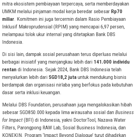
mitra ekosistem pembiayaan terpercaya, serta memberdayakan
UMKM melalui pinjaman modal kerja beredar sebesar
Rp70
miliar
. Komitmen ini juga tercermin dalam Rasio Pembiayaan
Inklusif Makroprudensial (RPIM) yang mencapai 6,97 persen,
melampaui tolok ukur internal yang ditetapkan Bank DBS
Indonesia.
Di sisi lain, dampak sosial perusahaan terus diperluas melalui
berbagai inisiatif yang menjangkau lebih dari
141.000 individu
rentan
di Indonesia. Sejak 2024, Bank DBS Indonesia telah
menyalurkan lebih dari
SGD18,2 juta
untuk mendukung bisnis
berdampak dan organisasi nirlaba yang berfokus pada kebutuhan
dasar serta inklusi keuangan.
Melalui DBS Foundation, perusahaan juga mengalokasikan hibah
sebesar SGD850.000 kepada lima wirausaha sosial dan
Business
for Impact
(BFI) di Indonesia, yakni DoctorTool, Nazava Water
Filters, Parongpong RAW Lab, Sosial Business Indonesia, dan
KONEKIN. Program ‘Impact Beyond Dialogue’ turut dihadirkan