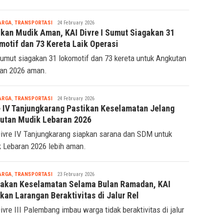
Tsaqif
ARGA
,
TRANSPORTASI
24 February 2026
Ridwan
ikan Mudik Aman, KAI Divre I Sumut Siagakan 31
motif dan 73 Kereta Laik Operasi
umut siagakan 31 lokomotif dan 73 kereta untuk Angkutan
an 2026 aman.
Tsaqif
ARGA
,
TRANSPORTASI
24 February 2026
Ridwan
e IV Tanjungkarang Pastikan Keselamatan Jelang
utan Mudik Lebaran 2026
ivre IV Tanjungkarang siapkan sarana dan SDM untuk
 Lebaran 2026 lebih aman.
Tsaqif
ARGA
,
TRANSPORTASI
23 February 2026
Ridwan
akan Keselamatan Selama Bulan Ramadan, KAI
kan Larangan Beraktivitas di Jalur Rel
ivre III Palembang imbau warga tidak beraktivitas di jalur