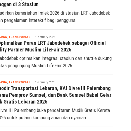
Ridwan
rak Imlek, LRT Jabodebek Bagi-bagi Souvenir ke
nggan di 3 Stasiun
adirkan kemeriahan Imlek 2026 di stasiun LRT Jabodebek
n pengalaman interaktif bagi pengguna.
Tsaqif
ARGA
,
TRANSPORTASI
7 February 2026
Ridwan
Optimalkan Peran LRT Jabodebek sebagai Official
lity Partner Muslim LifeFair 2026
abodebek optimalkan integrasi stasiun dan shuttle dukung
itas pengunjung Muslim LifeFair 2026.
Tsaqif
ARGA
,
TRANSPORTASI
7 February 2026
Ridwan
odir Transportasi Lebaran, KAI Divre III Palembang
ama Pemprov Sumsel, dan Bank Sumsel Babel Gelar
k Gratis Lebaran 2026
ivre III Palembang buka pendaftaran Mudik Gratis Kereta
026 untuk pulang kampung aman dan nyaman.