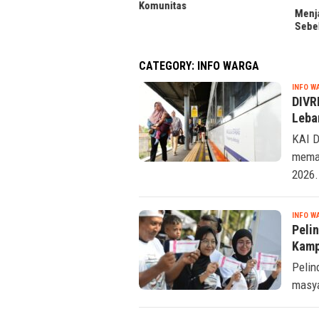
unitas
Menjaga Reputasi Kredit
LRT 
Sebelum Ajukan Pinjaman
Foto 
CATEGORY:
INFO WARGA
INFO W
DIVR
Leba
KAI D
memas
2026.
INFO W
Peli
Kamp
Pelin
masya