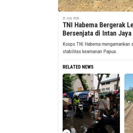
21 July 2026
TNI Habema Bergerak L
Bersenjata di Intan Jaya
Koops TNI Habema mengamankan senj
stabilitas keamanan Papua.
RELATED NEWS
1 May
KAI 
Teg
Pele