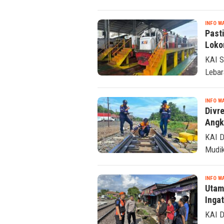
INFO W
Past
Loko
KAI S
Lebar
INFO W
Divr
Angk
KAI D
Mudik
INFO W
Utam
Ingat
KAI D