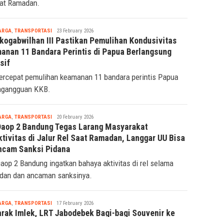
aat Ramadan.
Tsaqif
ARGA
,
TRANSPORTASI
23 February 2026
Ridwan
kogabwilhan III Pastikan Pemulihan Kondusivitas
anan 11 Bandara Perintis di Papua Berlangsung
sif
ercepat pemulihan keamanan 11 bandara perintis Papua
agangguan KKB.
Tsaqif
ARGA
,
TRANSPORTASI
20 February 2026
Ridwan
Daop 2 Bandung Tegas Larang Masyarakat
ktivitas di Jalur Rel Saat Ramadan, Langgar UU Bisa
ncam Sanksi Pidana
aop 2 Bandung ingatkan bahaya aktivitas di rel selama
an dan ancaman sanksinya.
Tsaqif
ARGA
,
TRANSPORTASI
17 February 2026