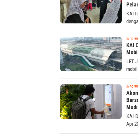
Sema
Pela
KAI h
denga
INFO W
KAI 
Mobi
LRT J
mobil
INFO W
Akom
Bers
Mudi
KAI D
Api 2