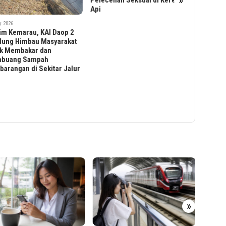
»
KAI Daop
Sampaikan
Permohon
Insiden O
Timur, Be
KA Parah
Ribuan
»
Pendaf