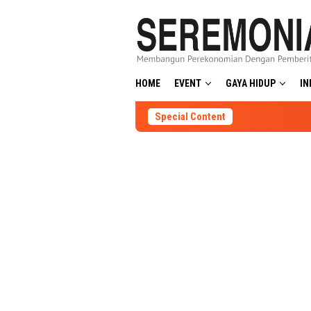
Skip
to
content
HOME
EVENT
GAYA HIDUP
IN
Special Content