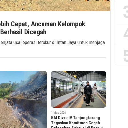
ebih Cepat, Ancaman Kelompok
 Berhasil Dicegah
ata usai operasi terukur di Intan Jaya untuk menjaga
30 April 2026
Seluruh Perjalanan KA dari
 2026
Daop 2 Bandung Kembali
Divre IV Tanjungkarang
Normal Pasca Insiden Bekasi
askan Komitmen Cegah
29 April 2026
Timur
cehan Seksual di Kereta