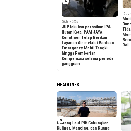
«
Api
17 July 2026
Musim Kemarau, KAI Daop 2
20 July 2026
Bandung Himbau Masyarakat
JUP lakukan perbaikan IPA
Tidak Membakar dan
Hutan Kota, PAM JAYA
Membuang Sampah
Komitmen Tetap Berikan
Sembarangan di Sekitar Jalur
Layanan Air melalui Bantuan
Rel
Emergency Mobil Tangki
hingga Pemberian
Kompensasi selama periode
gangguan
HEADLINES
«
tang Laut PIK Gabungkan
iner, Mancing, dan Ruang