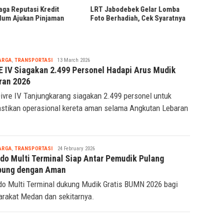
Presiden Prabowo Tinjau
Jabodebek Gelar Lomba
Hilirisasi Bioetanol PTPN I di
Berhadiah, Cek Syaratnya
Malang
Tsaqif
ARGA
,
TRANSPORTASI
13 March 2026
Ridwan
E IV Siagakan 2.499 Personel Hadapi Arus Mudik
ran 2026
ivre IV Tanjungkarang siagakan 2.499 personel untuk
tikan operasional kereta aman selama Angkutan Lebaran
Tsaqif
ARGA
,
TRANSPORTASI
24 February 2026
Ridwan
ndo Multi Terminal Siap Antar Pemudik Pulang
ung dengan Aman
do Multi Terminal dukung Mudik Gratis BUMN 2026 bagi
rakat Medan dan sekitarnya.