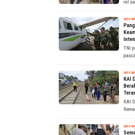
rel s
INFO W
Pang
Keam
Inten
TNI p
pasc
INFO W
KAI 
Bera
Tera
KAI D
Ramad
INFO W