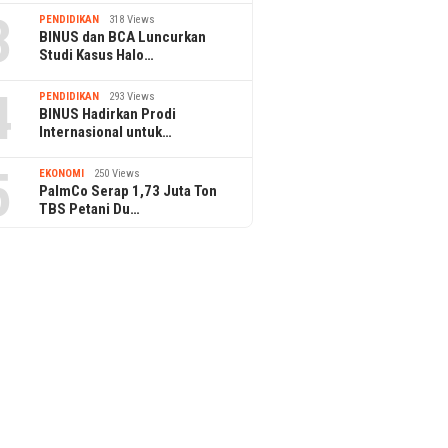
3
PENDIDIKAN
318 Views
BINUS dan BCA Luncurkan
Studi Kasus Halo…
4
PENDIDIKAN
293 Views
BINUS Hadirkan Prodi
Internasional untuk…
5
EKONOMI
250 Views
PalmCo Serap 1,73 Juta Ton
TBS Petani Du…
29 April 2026
Tak Lagi Kesulitan Air, Warga
29 April 2026
Semanan Kini Nikmati Layanan
KAI Daop 2 Ba
Dari IPA Portabel PAM JAYA
Masyarakat Dis
Lintas di Perli