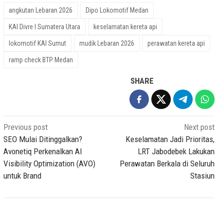
angkutan Lebaran 2026
Dipo Lokomotif Medan
KAI Divre I Sumatera Utara
keselamatan kereta api
lokomotif KAI Sumut
mudik Lebaran 2026
perawatan kereta api
ramp check BTP Medan
SHARE
Post
Previous post
Next post
navigation
SEO Mulai Ditinggalkan?
Keselamatan Jadi Prioritas,
Avonetiq Perkenalkan AI
LRT Jabodebek Lakukan
Visibility Optimization (AVO)
Perawatan Berkala di Seluruh
untuk Brand
Stasiun