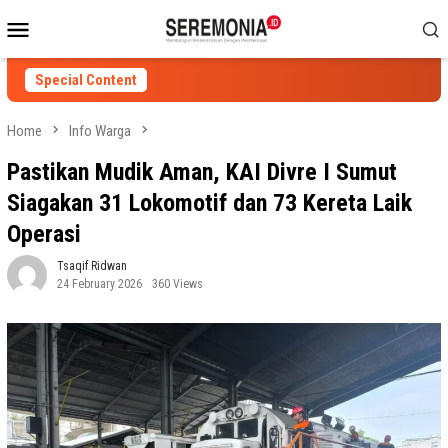
Skip
Mobile
to
Menu
content
Special Content
Home
Info Warga
Pastikan Mudik Aman, KAI Divre I Sumut
Siagakan 31 Lokomotif dan 73 Kereta Laik
Operasi
Tsaqif Ridwan
24 February 2026
360 Views