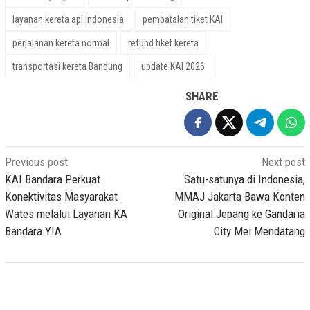
layanan kereta api Indonesia
pembatalan tiket KAI
perjalanan kereta normal
refund tiket kereta
transportasi kereta Bandung
update KAI 2026
SHARE
Post
Previous post
Next post
navigation
KAI Bandara Perkuat
Satu-satunya di Indonesia,
Konektivitas Masyarakat
MMAJ Jakarta Bawa Konten
Wates melalui Layanan KA
Original Jepang ke Gandaria
Bandara YIA
City Mei Mendatang