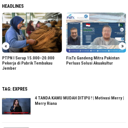
HEADLINES
«
»
Akun WhatsApp Bisnis Ser
Diblokir? Ini Solusinya
00
FisTx Gandeng Mitra Pakistan
u
Perluas Solusi Akuakultur
TAG:
EXPRES
4 TANDA KAMU MUDAH DITIPU ! | Motivasi Merry |
Merry Riana