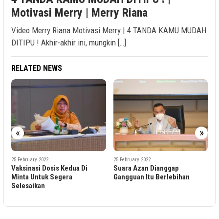
Motivasi Merry | Merry Riana
Video Merry Riana Motivasi Merry | 4 TANDA KAMU MUDAH
DITIPU ! Akhir-akhir ini, mungkin […]
RELATED NEWS
«
»
25 February 2022
25 February 2022
a Di
Suara Azan Dianggap
Layanan BPJS Kesehatan 
Gangguan Itu Berlebihan
Minta Untuk Perbaiki Se
Jadi Syarat Pelayanan Pub