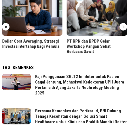
PPAr UPH Raih Akreditasi
Pertama dari BAN-PT
«
»
tegi
PT RPN dan BPDP Gelar
mula
Workshop Pangan Sehat
Berbasis Sawit
TAG:
KEMENKES
Kaji Penggunaan SGLT2 Inhibitor untuk Pasien
Gagal Jantung, Mahasiswi Kedokteran UPH Juara
Pertama di Ajang Jakarta Nephrology Meeting
2025
Bersama Kemenkes dan Periksa.id, BNI Dukung
Tenaga Kesehatan dengan Solusi Smart
Healthcare untuk Klinik dan Praktik Mandiri Dokter