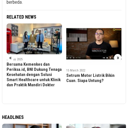
berbeda.
RELATED NEWS
«
»
dan
ung Tenaga
15 March 2022
15 March 2022
lusi
Setrum Motor Listrik Bikin
Pemerintah Tak Pernah Mi
uk Klinik
Cuan. Siapa Untung?
Rencana Gas Elpiji Subsid
Dokter
Tepat Sasaran
HEADLINES