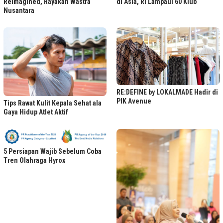
Reimagined, Rayakan Wastra
di Asia, RI Lampaui 60 Klub
Nusantara
RE:DEFINE by LOKALMADE Hadir di
PIK Avenue
Tips Rawat Kulit Kepala Sehat ala
Gaya Hidup Atlet Aktif
5 Persiapan Wajib Sebelum Coba
Tren Olahraga Hyrox