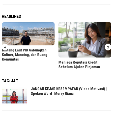
HEADLINES
«
»
Gabungkan
dan Ruang
LRT Jabodebek Ge
Menjaga Reputasi Kredit
Foto Berhadiah, Ce
Sebelum Ajukan Pinjaman
TAG:
J&T
JANGAN KEJAR KESEMPATAN (Video Motivasi) |
Spoken Word | Merry Riana