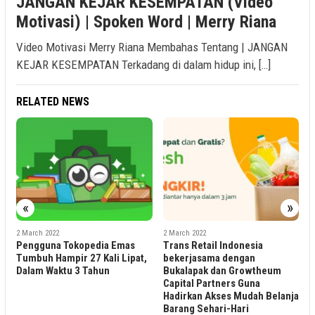
JANGAN KEJAR KESEMPATAN (Video
Motivasi) | Spoken Word | Merry Riana
Video Motivasi Merry Riana Membahas Tentang | JANGAN
KEJAR KESEMPATAN Terkadang di dalam hidup ini, […]
RELATED NEWS
«
»
2 March 2022
2 March 2022
pedia Emas
Trans Retail Indonesia
BCA Produksi 35.00
27 Kali Lipat,
bekerjasama dengan
Seragam Batik Gun
 Tahun
Bukalapak dan Growtheum
UMKM Lokal
Capital Partners Guna
Hadirkan Akses Mudah Belanja
Barang Sehari-Hari