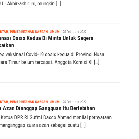
U ! Akhir-akhir ini, mungkin […]
Nabila
INTAH
,
PEMERINTAHAN DAERAH
,
UMUM
25 February 2022
inasi Dosis Kedua Di Minta Untuk Segera
saikan
es vaksinasi Covid-19 dosis kedua di Provinsi Nusa
ara Timur belum tercapai. Anggota Komisi XI […]
Nabila
INTAH
,
PEMERINTAHAN DAERAH
,
UMUM
25 February 2022
a Azan Dianggap Gangguan Itu Berlebihan
 Ketua DPR RI Sufmi Dasco Ahmad menilai pernyataan
menganggap suara azan sebagai suatu […]