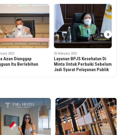
»
25 February 
BCA Expo
Dibuka Aj
ruary 2022
25 February 2022
Wujudkan
nan BPJS Kesehatan Di
CIMB Niaga Syariah Dorong
a Untuk Perbaiki Sebelum
Milenial Daftar Haji Awal lewat
 Syarat Pelayanan Publik
Program Investasi Haji Muda
Resell
Sampin