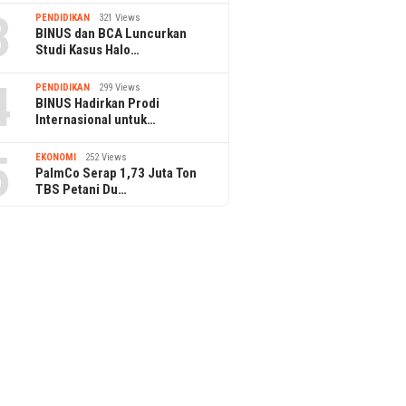
3
PENDIDIKAN
321 Views
BINUS dan BCA Luncurkan
Studi Kasus Halo…
4
PENDIDIKAN
299 Views
BINUS Hadirkan Prodi
Internasional untuk…
5
EKONOMI
252 Views
PalmCo Serap 1,73 Juta Ton
TBS Petani Du…