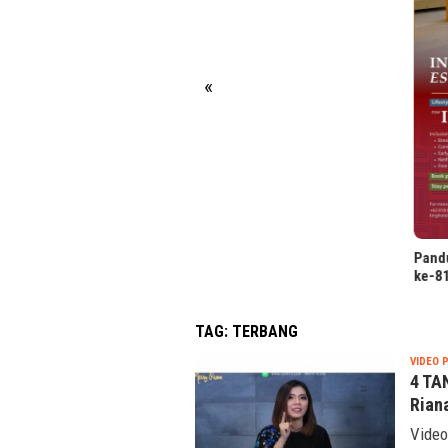
ASHTA
Reim
Nusa
«
Panduan Long Weekend HUT
ke-81 RI: Jakarta hingga Toba
TAG:
TERBANG
VIDEO 
4 TA
Rian
Video