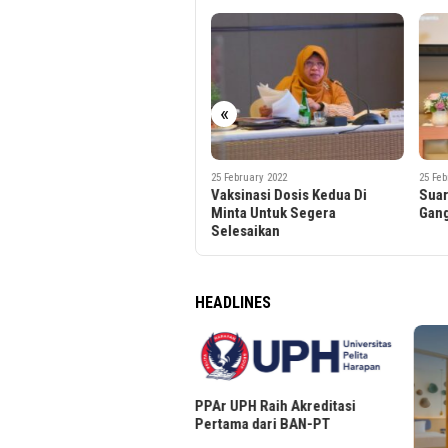
«
25 February 2022
25 February 2022
25 Feb
Vaksinasi Dosis Kedua Di
Suara Azan Dianggap
Laya
Minta Untuk Segera
Gangguan Itu Berlebihan
Mint
Selesaikan
Jadi
HEADLINES
r UPH Raih Akreditasi
tama dari BAN-PT