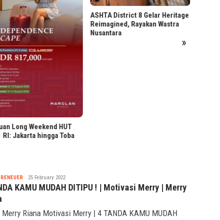
 District 8 Gelar Heritage
5 Keunggulan Program
agined, Rayakan Wastra
Business Management &
ntara
Marketing BINUS
»
Nabila
PRENEUER
25 February 2022
NDA KAMU MUDAH DITIPU ! | Motivasi Merry | Merry
a
 Merry Riana Motivasi Merry | 4 TANDA KAMU MUDAH