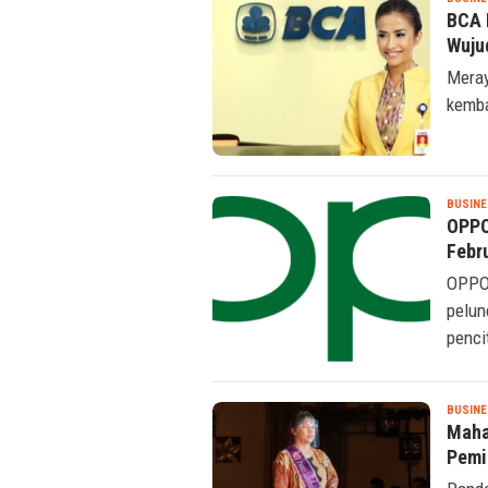
BCA 
Wuju
Meray
kemba
BUSINE
OPPO
Febr
OPPO,
pelun
penci
BUSINE
Maha
Pemil