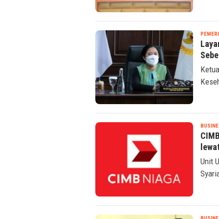
PEMER
Laya
Sebe
Ketua
Keseh
BUSINE
CIMB
lewa
Unit 
Syari
BUSINE