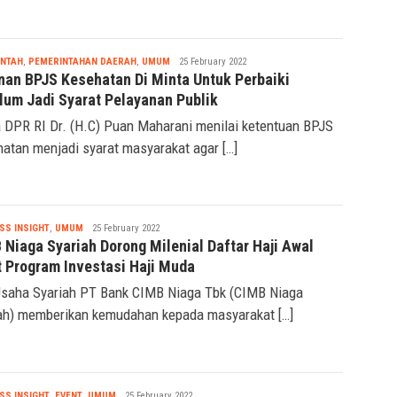
Nabila
INTAH
,
PEMERINTAHAN DAERAH
,
UMUM
25 February 2022
nan BPJS Kesehatan Di Minta Untuk Perbaiki
lum Jadi Syarat Pelayanan Publik
 DPR RI Dr. (H.C) Puan Maharani menilai ketentuan BPJS
atan menjadi syarat masyarakat agar […]
Nabila
SS INSIGHT
,
UMUM
25 February 2022
 Niaga Syariah Dorong Milenial Daftar Haji Awal
t Program Investasi Haji Muda
Usaha Syariah PT Bank CIMB Niaga Tbk (CIMB Niaga
ah) memberikan kemudahan kepada masyarakat […]
Nabila
SS INSIGHT
,
EVENT
,
UMUM
25 February 2022