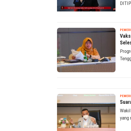
DITIP
PEMER
Vaks
Sele
Progr
Tengg
PEMER
Suar
Wakil
yang 