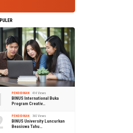
PULER
1
PENDIDIKAN
414 Views
BINUS International Buka
Program Creativ…
2
PENDIDIKAN
365 Views
BINUS University Luncurkan
Beasiswa Tahu…