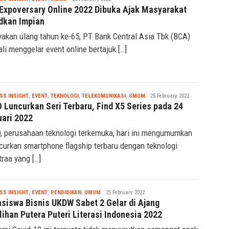
Expoversary Online 2022 Dibuka Ajak Masyarakat
dkan Impian
akan ulang tahun ke-65, PT Bank Central Asia Tbk (BCA)
li menggelar event online bertajuk […]
Nabila
SS INSIGHT
,
EVENT
,
TEKNOLOGI
,
TELEKOMUNIKASI
,
UMUM
25 February 2022
 Luncurkan Seri Terbaru, Find X5 Series pada 24
uari 2022
 perusahaan teknologi terkemuka, hari ini mengumumkan
curkan smartphone flagship terbaru dengan teknologi
traa yang […]
Nabila
SS INSIGHT
,
EVENT
,
PENDIDIKAN
,
UMUM
25 February 2022
siswa Bisnis UKDW Sabet 2 Gelar di Ajang
ihan Putera Puteri Literasi Indonesia 2022