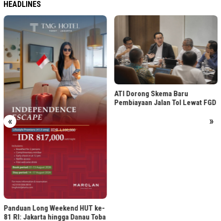
HEADLINES
ATI Dorong Skema Baru
Tips Atur Budget Nonton Konse
Pembiayaan Jalan Tol Lewat FGD
Pakai Deposito FLEXI
«
»
-
a