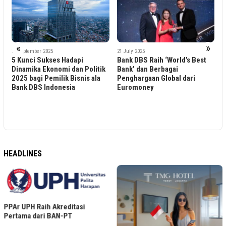
«
»
21 July 2025
19 May 2025
Bank DBS Raih ‘World’s Best
Dari 2NE1 sampai JAY B GOT7
litik
Bank’ dan Berbagai
WATERBOMB SINGAPORE
 ala
Penghargaan Global dari
2025 Hadir Lagi! Intip Cara
Euromoney
Nikmati Diskon Khusus
Nasabah Bank DBS
HEADLINES