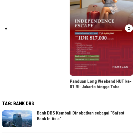
ASHTA District 8 Gelar Herita
Reimagined, Rayakan Wastra
Nusantara
«
»
Panduan Long Weekend HUT ke-
81 RI: Jakarta hingga Toba
TAG:
BANK DBS
Bank DBS Kembali Dinobatkan sebagai “Safest
Bank In Asia”