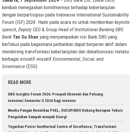
Jakarta, 7 September 2024 –
DBS Bank Ltd. (Bank DBS)
kembali menegaskan komitmennya terhadap keberlanjutan
dengan berpartisipasi pada Indonesia International Sustainability
Forum (ISF) 2024. Hadir pada acara ini untuk memberikan
keynote
speech
,
Deputy CEO & Group Head of Institutional Banking DBS
Bank
Tan Su Shan
yang menyampaikan visi Bank DBS yang
berfokus pada bagaimana perbankan dapat berperan aktif dalam
mendorong transformasi keberlanjutan dan dekarbonisasi melalui
berbagai inisiatif-inisiatif
Environmental, Social, and
Governance
(ESG).
READ MORE
DBS Insights Forum 2026: Prospek Ekonomi dan Peluang
Investasi Semester II 2026 bagi Investor
Menko Pangan Resmikan PSEL, SUCOFINDO Dukung Kesiapan Teknis
Pengolahan Sampah menjadi Energi
Tegaskan Posisi Geothermal Centre of Excellence, Transformasi