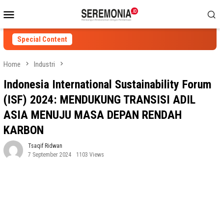
Skip
Mobile
to
Menu
content
Special Content
Home
Industri
Indonesia International Sustainability Forum
(ISF) 2024: MENDUKUNG TRANSISI ADIL
ASIA MENUJU MASA DEPAN RENDAH
KARBON
Tsaqif Ridwan
7 September 2024
1103 Views