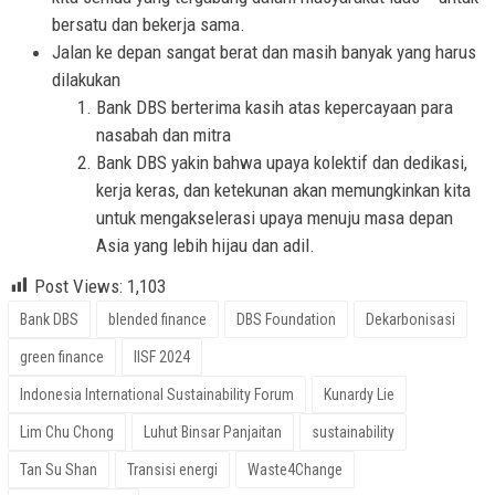
bersatu dan bekerja sama.
Jalan ke depan sangat berat dan masih banyak yang harus
dilakukan
Bank DBS berterima kasih atas kepercayaan para
nasabah dan mitra
Bank DBS yakin bahwa upaya kolektif dan dedikasi,
kerja keras, dan ketekunan akan memungkinkan kita
untuk mengakselerasi upaya menuju masa depan
Asia yang lebih hijau dan adil.
Post Views:
1,103
Bank DBS
blended finance
DBS Foundation
Dekarbonisasi
green finance
IISF 2024
Indonesia International Sustainability Forum
Kunardy Lie
Lim Chu Chong
Luhut Binsar Panjaitan
sustainability
Tan Su Shan
Transisi energi
Waste4Change