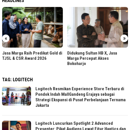
HEADLINES
«
»
Dollar Cost Averaging, S
 Gold di
Didukung Sultan HB X, Jasa
Investasi Bertahap bagi
Marga Percepat Akses
Bokoharjo
TAG:
LOGITECH
Logitech Resmikan Experience Store Terbaru di
Pondok Indah MallGandeng Erajaya sebagai
Strategi Ekspansi di Pusat Perbelanjaan Ternama
Jakarta
Logitech Luncurkan Spotlight 2 Advanced
Presenter: Pikat Audiens Lewat Fitur Haptics dan