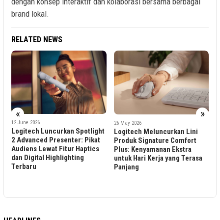
dengan konsep interaktif dan kolaborasi bersama berbagai
brand lokal.
RELATED NEWS
«
»
14 March 2025
Logitech Resmikan To
26 May 2026
Resmi Perdana di Sura
n Spotlight
Logitech Meluncurkan Lini
Perluas Jangkauan dan
ter: Pikat
Produk Signature Comfort
Hadirkan Pengalaman 
ur Haptics
Plus: Kenyamanan Ekstra
Lebih Dekat dengan
ghting
untuk Hari Kerja yang Terasa
Konsumen
Panjang