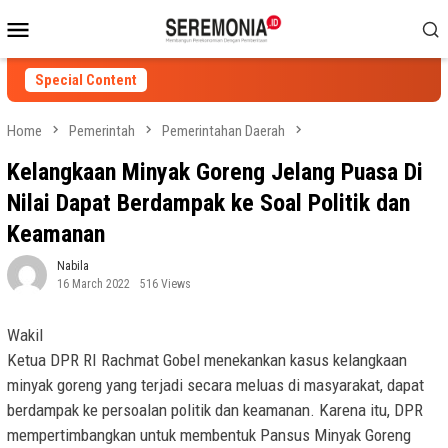
Skip
Mobile
to
Menu
content
Special Content
Home
Pemerintah
Pemerintahan Daerah
Kelangkaan Minyak Goreng Jelang Puasa Di
Nilai Dapat Berdampak ke Soal Politik dan
Keamanan
Nabila
16 March 2022
516 Views
Wakil
Ketua DPR RI Rachmat Gobel menekankan kasus kelangkaan
minyak goreng yang terjadi secara meluas di masyarakat, dapat
berdampak ke persoalan politik dan keamanan. Karena itu, DPR
mempertimbangkan untuk membentuk Pansus Minyak Goreng