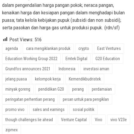
dalam pengendalian harga pangan pokok; neraca pangan,
kenaikan harga dan kesiapan pangan dalam menghadapi bulan
puasa; tata kelola kebijakan pupuk (subsidi dan non subsidi);
serta pasokan dan harga gas untuk produksi pupuk. (rdn/sf)
Post Views:
516
agenda
cara mengiklankan produk
crypto
East Ventures
Education Working Group 2022
Emtek Digital
G20 Education
Grundfos announces 2021
Indonesia
investasi aman
jelang puasa
kelompok kerja
Kemendikbudristek
minyak goreng
pendidikan G20
perang
perdamaian
peringatan perhentian perang
pesan untuk para pengiklan
promo vivo
sales and earnings
sosial politik
though challenges lie ahead
Venture Capital
Vivo
vivo V23e
zipmex