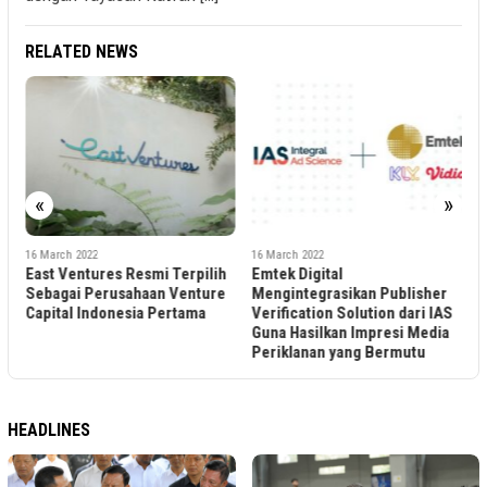
RELATED NEWS
«
»
16 March 2022
16 March 2022
Resmi Terpilih
Emtek Digital
Grundfos announce
ahaan Venture
Mengintegrasikan Publisher
results with record 
sia Pertama
Verification Solution dari IAS
earnings, though ch
Guna Hasilkan Impresi Media
lie ahead
Periklanan yang Bermutu
HEADLINES