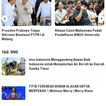
«
»
Bintang Laut PIK Gab
Kuliner, Mancing, dan
Komunitas
Ribuan Calon Mahasiswa Padati
jau
Pendaftaran BINUS University
PN I di
TAG:
VIVO
vivo Indonesia Menggandeng Kawan Baik
Indonesia untuk Menyalurkan Air Bersih ke Daerah
Sumba Timur
TITIK TERENDAH BUKAN ALASAN UNTUK
MENYERAH ! | Motivasi Merry | Merry Riana