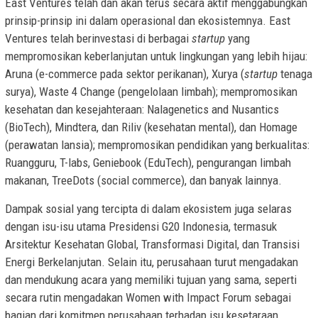
East Ventures telah dan akan terus secara aktif menggabungkan
prinsip-prinsip ini dalam operasional dan ekosistemnya. East
Ventures telah berinvestasi di berbagai
startup
yang
mempromosikan keberlanjutan untuk lingkungan yang lebih hijau:
Aruna (e-commerce pada sektor perikanan), Xurya (
startup
tenaga
surya), Waste 4 Change (pengelolaan limbah); mempromosikan
kesehatan dan kesejahteraan: Nalagenetics and Nusantics
(BioTech), Mindtera, dan Riliv (kesehatan mental), dan Homage
(perawatan lansia); mempromosikan pendidikan yang berkualitas:
Ruangguru, T-labs, Geniebook (EduTech), pengurangan limbah
makanan, TreeDots (social commerce), dan banyak lainnya.
Dampak sosial yang tercipta di dalam ekosistem juga selaras
dengan isu-isu utama Presidensi G20
Indonesia
, termasuk
Arsitektur Kesehatan Global, Transformasi Digital, dan Transisi
Energi Berkelanjutan. Selain itu, perusahaan turut mengadakan
dan mendukung acara yang memiliki tujuan yang sama, seperti
secara rutin mengadakan Women with Impact Forum sebagai
bagian dari komitmen perusahaan terhadap isu kesetaraan