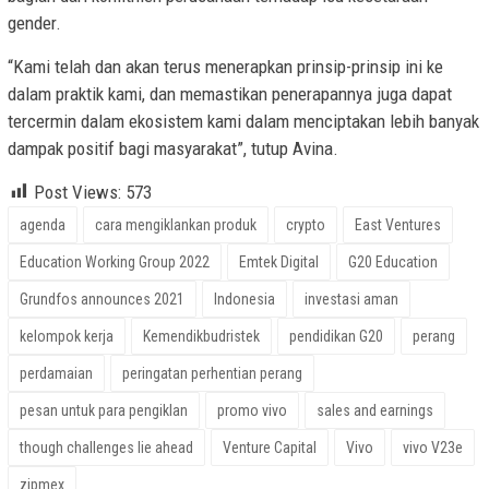
gender.
“Kami telah dan akan terus menerapkan prinsip-prinsip ini ke
dalam praktik kami, dan memastikan penerapannya juga dapat
tercermin dalam ekosistem kami dalam menciptakan lebih banyak
dampak positif bagi masyarakat”, tutup Avina.
Post Views:
573
agenda
cara mengiklankan produk
crypto
East Ventures
Education Working Group 2022
Emtek Digital
G20 Education
Grundfos announces 2021
Indonesia
investasi aman
kelompok kerja
Kemendikbudristek
pendidikan G20
perang
perdamaian
peringatan perhentian perang
pesan untuk para pengiklan
promo vivo
sales and earnings
though challenges lie ahead
Venture Capital
Vivo
vivo V23e
zipmex