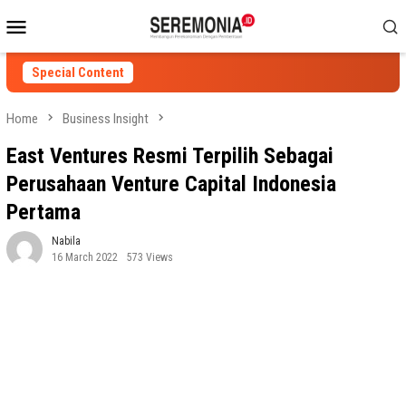
Skip
Mobile
to
Menu
content
Special Content
Home
Business Insight
East Ventures Resmi Terpilih Sebagai
Perusahaan Venture Capital Indonesia
Pertama
Nabila
16 March 2022
573 Views