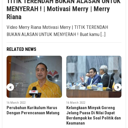
TITIK TERENDAH BUKAN ALASAN UNTUK
MENYERAH ! | Motivasi Merry | Merry
Riana
Video Merry Riana Motivasi Merry | TITIK TERENDAH
BUKAN ALASAN UNTUK MENYERAH ! Buat kamu […]
RELATED NEWS
«
»
1
E
S
16 March 2022
16 March 2022
C
Perubahan Kurikulum Harus
Kelangkaan Minyak Goreng
Dengan Perencanaan Matang
Jelang Puasa Di Nilai Dapat
Berdampak ke Soal Politik dan
Keamanan