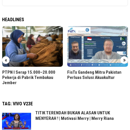
HEADLINES
«
»
Akun WhatsApp Bisnis Ser
Diblokir? Ini Solusinya
00
FisTx Gandeng Mitra Pakistan
u
Perluas Solusi Akuakultur
TAG:
VIVO V23E
TITIK TERENDAH BUKAN ALASAN UNTUK
MENYERAH ! | Motivasi Merry | Merry Riana