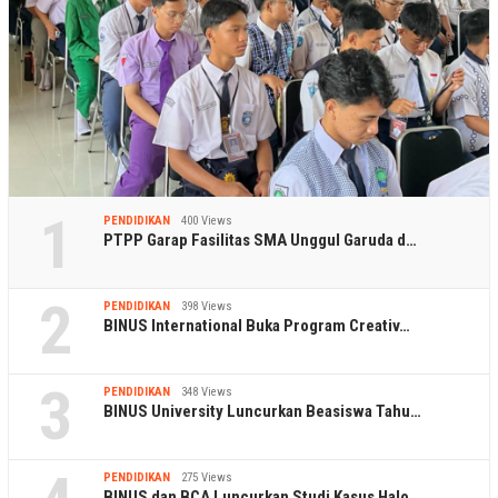
1
PENDIDIKAN
400 Views
PTPP Garap Fasilitas SMA Unggul Garuda d…
2
PENDIDIKAN
398 Views
BINUS International Buka Program Creativ…
3
PENDIDIKAN
348 Views
BINUS University Luncurkan Beasiswa Tahu…
PENDIDIKAN
275 Views
BINUS dan BCA Luncurkan Studi Kasus Halo…