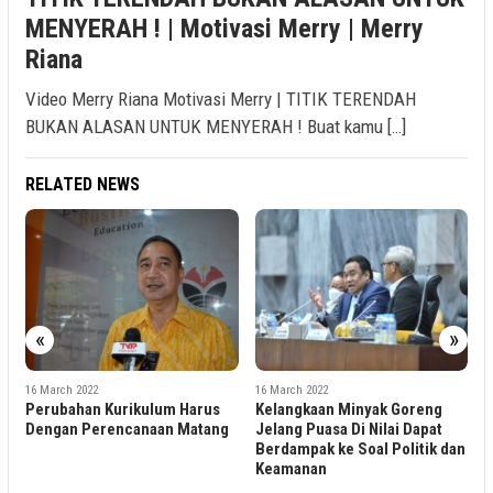
MENYERAH ! | Motivasi Merry | Merry
Riana
Video Merry Riana Motivasi Merry | TITIK TERENDAH
BUKAN ALASAN UNTUK MENYERAH ! Buat kamu […]
RELATED NEWS
«
»
16 March 2022
16 March 2022
m Harus
Kelangkaan Minyak Goreng
East Ventures Resmi Terp
n Matang
Jelang Puasa Di Nilai Dapat
Sebagai Perusahaan Ven
Berdampak ke Soal Politik dan
Capital Indonesia Pertam
Keamanan