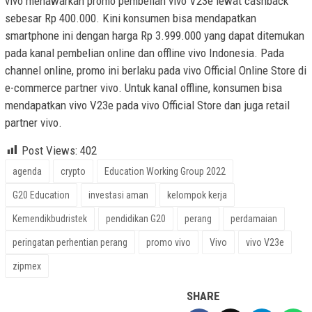
vivo menawarkan promo pembelian vivo V23e lewat cashback
sebesar Rp 400.000. Kini konsumen bisa mendapatkan
smartphone ini dengan harga Rp 3.999.000 yang dapat ditemukan
pada kanal pembelian online dan offline vivo Indonesia. Pada
channel online, promo ini berlaku pada vivo Official Online Store di
e-commerce partner vivo. Untuk kanal offline, konsumen bisa
mendapatkan vivo V23e pada vivo Official Store dan juga retail
partner vivo.
Post Views:
402
agenda
crypto
Education Working Group 2022
G20 Education
investasi aman
kelompok kerja
Kemendikbudristek
pendidikan G20
perang
perdamaian
peringatan perhentian perang
promo vivo
Vivo
vivo V23e
zipmex
SHARE