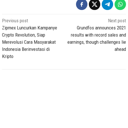
Post
Previous post
Next post
navigation
Zipmex Luncurkan Kampanye
Grundfos announces 2021
Crypto Revolution, Siap
results with record sales and
Merevolusi Cara Masyarakat
earnings, though challenges lie
Indonesia Berinvestasi di
ahead
Kripto