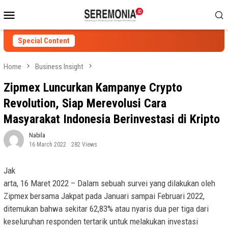
Skip
Mobile
to
Menu
content
Special Content
Home
Business Insight
Zipmex Luncurkan Kampanye Crypto
Revolution, Siap Merevolusi Cara
Masyarakat Indonesia Berinvestasi di Kripto
Nabila
16 March 2022
282 Views
Jak
arta, 16 Maret 2022 –
Dalam sebuah survei yang dilakukan oleh
Zipmex bersama Jakpat pada Januari sampai Februari 2022,
ditemukan bahwa sekitar 62,83% atau nyaris dua per tiga dari
keseluruhan responden tertarik untuk melakukan investasi