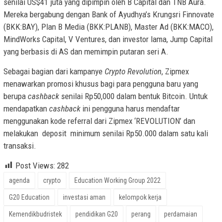
senilai US$41 juta yang dipimpin oleh B Capital dan TNB Aura.
Mereka bergabung dengan Bank of Ayudhya’s Krungsri Finnovate
(BKK:BAY), Plan B Media (BKK:PLANB), Master Ad (BKK:MACO),
MindWorks Capital, V Ventures, dan investor lama, Jump Capital
yang berbasis di AS dan memimpin putaran seri A.
Sebagai bagian dari kampanye
Crypto Revolution
, Zipmex
menawarkan promosi khusus bagi para pengguna baru yang
berupa
cashback
senilai Rp50,000 dalam bentuk Bitcoin. Untuk
mendapatkan
cashback
ini pengguna harus mendaftar
menggunakan kode referral dari Zipmex ‘REVOLUTION’ dan
melakukan deposit minimum senilai Rp50.000 dalam satu kali
transaksi.
Post Views:
282
agenda
crypto
Education Working Group 2022
G20 Education
investasi aman
kelompok kerja
Kemendikbudristek
pendidikan G20
perang
perdamaian