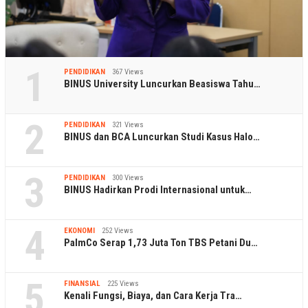
1
PENDIDIKAN
367 Views
BINUS University Luncurkan Beasiswa Tahu…
2
PENDIDIKAN
321 Views
BINUS dan BCA Luncurkan Studi Kasus Halo…
3
PENDIDIKAN
300 Views
BINUS Hadirkan Prodi Internasional untuk…
4
EKONOMI
252 Views
PalmCo Serap 1,73 Juta Ton TBS Petani Du…
5
FINANSIAL
225 Views
Kenali Fungsi, Biaya, dan Cara Kerja Tra…