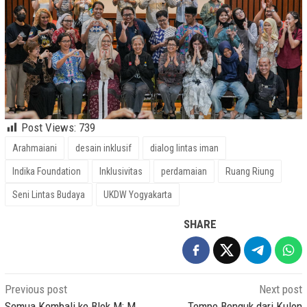
Post Views:
739
Arahmaiani
desain inklusif
dialog lintas iman
Indika Foundation
Inklusivitas
perdamaian
Ruang Riung
Seni Lintas Budaya
UKDW Yogyakarta
SHARE
Post
Previous post
Next post
Semua Kembali ke Blok M: M
Tempe Benguk dari Kulon