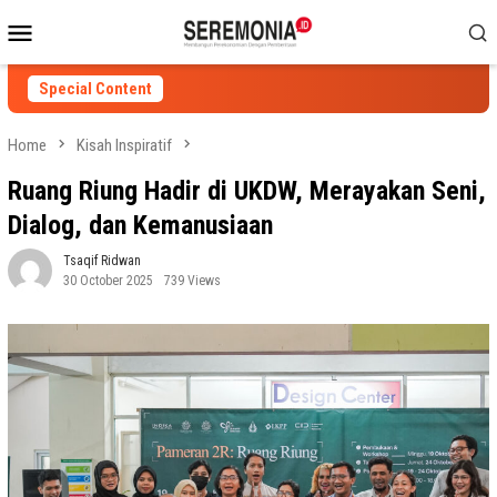
Skip
Mobile
to
Menu
content
Special Content
Home
Kisah Inspiratif
Ruang Riung Hadir di UKDW, Merayakan Seni,
Dialog, dan Kemanusiaan
Tsaqif Ridwan
30 October 2025
739 Views