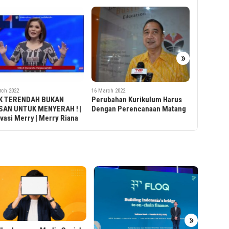
»
18 February 
7 KENYAT
BISA ME
rch 2022
16 March 2022
SELAMANY
bahan Kurikulum Harus
Kelangkaan Minyak Goreng
HIDUP
gan Perencanaan Matang
Jelang Puasa Di Nilai Dapat
Berdampak ke Soal Politik dan
Keamanan
Smart 
Tech d