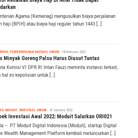
si Kenaikan Biaya Haji Di Nilai Tidak Dapat
ndarkan
terian Agama (Kemenag) mengusulkan biaya perjalanan
h haji (BPIH) atau biaya haji reguler tahun 1443 […]
Nabila
INTAH
,
PEMERINTAHAN DAERAH
,
UMUM
18 February 2022
s Minyak Goreng Palsu Harus Diusut Tuntas
ta Komisi VI DPR RI Intan Fauzi meminta instansi terkait,
 hal ini kepolisian untuk […]
Nabila
SS INSIGHT
,
INVESTASI
,
UMUM
31 January 2022
pek Investasi Awal 2022: Moduit Salurkan ORI021
ta – PT Moduit Digital Indonesia (Moduit), startup Digital