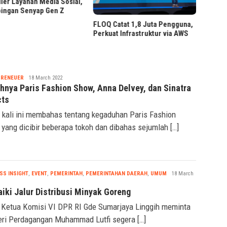
»
Bittime Dukung Penguatan
Catat 1,8 Juta Pengguna,
Pengawasan OJK atas Kripto
at Infrastruktur via AWS
Ilegal
Nabila
PRENEUER
18 March 2022
hnya Paris Fashion Show, Anna Delvey, dan Sinatra
cts
 kali ini membahas tentang kegaduhan Paris Fashion
yang dicibir beberapa tokoh dan dibahas sejumlah […]
Nabila
SS INSIGHT
,
EVENT
,
PEMERINTAH
,
PEMERINTAHAN DAERAH
,
UMUM
18 March
iki Jalur Distribusi Minyak Goreng
 Ketua Komisi VI DPR RI Gde Sumarjaya Linggih meminta