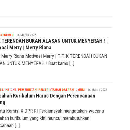
ri Perdagangan Muhammad Lutfi segera […]
Nabila
PRENEUER
16 March 2022
K TERENDAH BUKAN ALASAN UNTUK MENYERAH ! |
vasi Merry | Merry Riana
 Merry Riana Motivasi Merry | TITIK TERENDAH BUKAN
AN UNTUK MENYERAH ! Buat kamu […]
Nabila
SS INSIGHT
,
PEMERINTAH
,
PEMERINTAHAN DAERAH
,
UMUM
16 March 2022
bahan Kurikulum Harus Dengan Perencanaan
ng
ta Komisi X DPR RI Ferdiansyah mengatakan, wacana
ahan kurikulum yang kini muncul membutuhkan