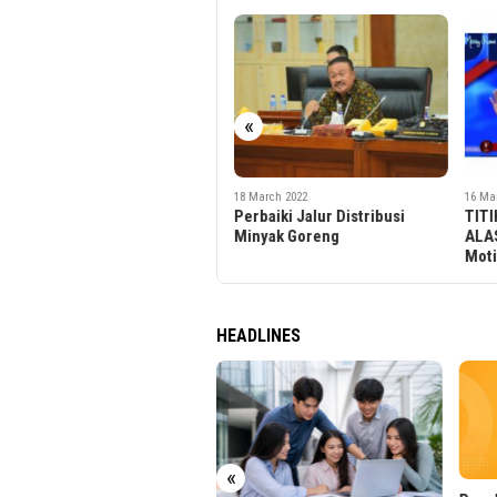
«
18 March 2022
16 March 2022
16 Ma
Perbaiki Jalur Distribusi
TITIK TERENDAH BUKAN
Peru
Minyak Goreng
ALASAN UNTUK MENYERAH ! |
Den
Motivasi Merry | Merry Riana
HEADLINES