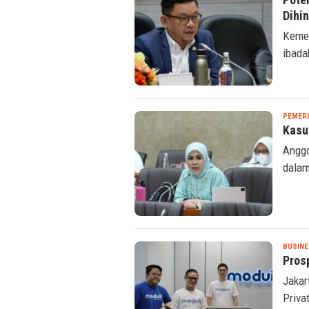
Poten
Dihi
Kemen
ibada
PEMER
Kasu
Anggo
dalam
BUSINE
Pros
Jakar