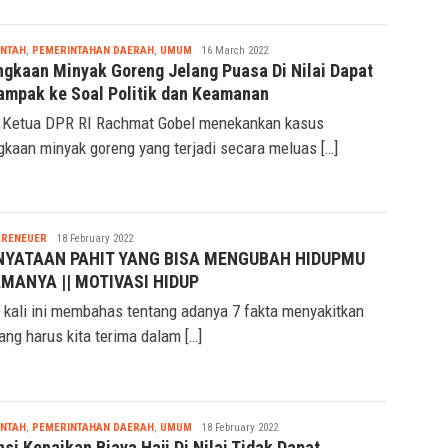
canaan […]
Nabila
INTAH
,
PEMERINTAHAN DAERAH
,
UMUM
16 March 2022
ngkaan Minyak Goreng Jelang Puasa Di Nilai Dapat
ampak ke Soal Politik dan Keamanan
 Ketua DPR RI Rachmat Gobel menekankan kasus
gkaan minyak goreng yang terjadi secara meluas […]
Nabila
PRENEUER
18 February 2022
NYATAAN PAHIT YANG BISA MENGUBAH HIDUPMU
MANYA || MOTIVASI HIDUP
 kali ini membahas tentang adanya 7 fakta menyakitkan
yang harus kita terima dalam […]
Nabila
INTAH
,
PEMERINTAHAN DAERAH
,
UMUM
18 February 2022