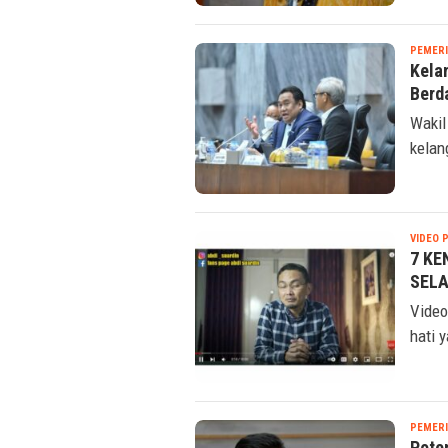
peren
PEMER
Kela
Berd
Wakil
kelan
VIDEO 
7 KE
SELA
Video
hati 
PEMER