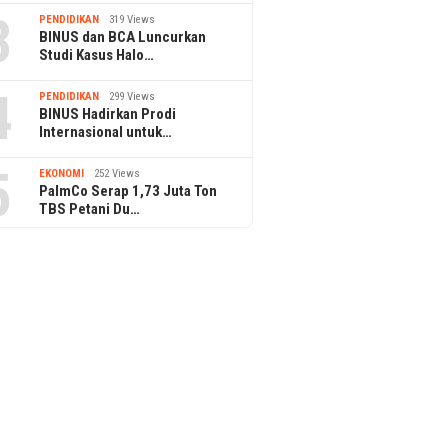
3
PENDIDIKAN
319 Views
BINUS dan BCA Luncurkan
Studi Kasus Halo…
4
PENDIDIKAN
299 Views
BINUS Hadirkan Prodi
Internasional untuk…
5
EKONOMI
252 Views
PalmCo Serap 1,73 Juta Ton
TBS Petani Du…