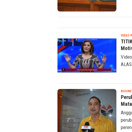
Mente
VIDEO 
TITI
Moti
Video
ALAS
BUSINE
Peru
Mata
Anggo
perub