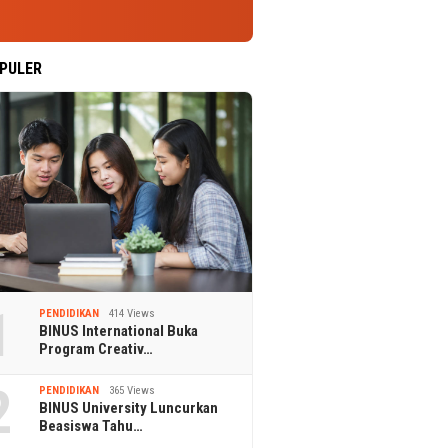
PULER
1
PENDIDIKAN
414 Views
BINUS International Buka
Program Creativ…
2
PENDIDIKAN
365 Views
BINUS University Luncurkan
Beasiswa Tahu…