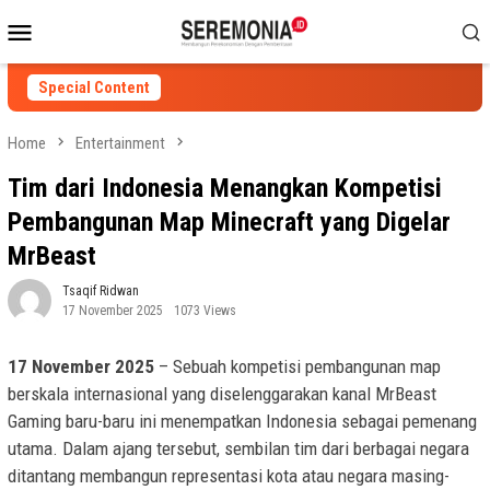
Skip
Mobile
to
Menu
content
Special Content
Home
Entertainment
Tim dari Indonesia Menangkan Kompetisi
Pembangunan Map Minecraft yang Digelar
MrBeast
Tsaqif Ridwan
17 November 2025
1073 Views
17 November 2025
– Sebuah kompetisi pembangunan map
berskala internasional yang diselenggarakan kanal MrBeast
Gaming baru-baru ini menempatkan Indonesia sebagai pemenang
utama. Dalam ajang tersebut, sembilan tim dari berbagai negara
ditantang membangun representasi kota atau negara masing-