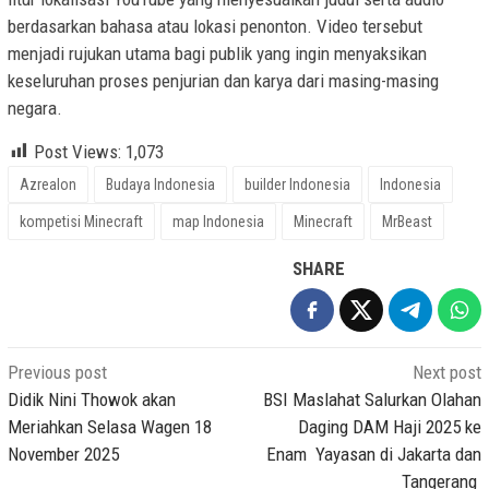
berdasarkan bahasa atau lokasi penonton. Video tersebut
menjadi rujukan utama bagi publik yang ingin menyaksikan
keseluruhan proses penjurian dan karya dari masing-masing
negara.
Post Views:
1,073
Azrealon
Budaya Indonesia
builder Indonesia
Indonesia
kompetisi Minecraft
map Indonesia
Minecraft
MrBeast
SHARE
Post
Previous post
Next post
navigation
Didik Nini Thowok akan
BSI Maslahat Salurkan Olahan
Meriahkan Selasa Wagen 18
Daging DAM Haji 2025 ke
November 2025
Enam Yayasan di Jakarta dan
Tangerang