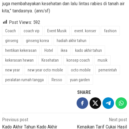
juga membahayakan kesehatan dan lalu lintas rabies di tanah air
kita,” tandasnya. (ann/sf)
Post Views:
592
Coach
coach vip
Event Musik
event. konser
fashion
ginseng
ginseng korea
hadiah akhir tahun
hentikan kekerasan
Hotel
ikea
kado akhir tahun
kekerasan hewan
Kesehatan
konsep coach
musik
new year
new year octo mobile
octo mobile
pemerintah
peralatan rumah tangga
Resso
yuan garden
SHARE
Post
Previous post
Next post
navigation
Kado Akhir Tahun Kado Akhir
Kenaikan Tarif Cukai Hasil