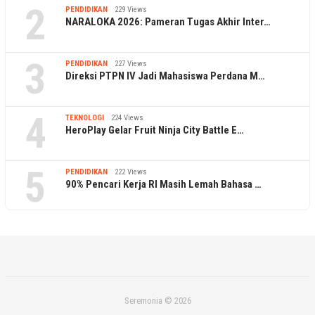
2
PENDIDIKAN
229 Views
NARALOKA 2026: Pameran Tugas Akhir Inter…
3
PENDIDIKAN
227 Views
Direksi PTPN IV Jadi Mahasiswa Perdana M…
4
TEKNOLOGI
224 Views
HeroPlay Gelar Fruit Ninja City Battle E…
5
PENDIDIKAN
222 Views
90% Pencari Kerja RI Masih Lemah Bahasa …
Seremonia © 2026