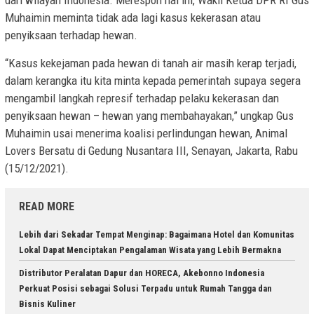
dari wilayah Indonesia. Merespon hal ini, Wakil Ketua DPR RI Gus
Muhaimin meminta tidak ada lagi kasus kekerasan atau
penyiksaan terhadap hewan.
“Kasus kekejaman pada hewan di tanah air masih kerap terjadi,
dalam kerangka itu kita minta kepada pemerintah supaya segera
mengambil langkah represif terhadap pelaku kekerasan dan
penyiksaan hewan – hewan yang membahayakan,” ungkap Gus
Muhaimin usai menerima koalisi perlindungan hewan, Animal
Lovers Bersatu di Gedung Nusantara III, Senayan, Jakarta, Rabu
(15/12/2021).
READ MORE
Lebih dari Sekadar Tempat Menginap: Bagaimana Hotel dan Komunitas
Lokal Dapat Menciptakan Pengalaman Wisata yang Lebih Bermakna
Distributor Peralatan Dapur dan HORECA, Akebonno Indonesia
Perkuat Posisi sebagai Solusi Terpadu untuk Rumah Tangga dan
Bisnis Kuliner