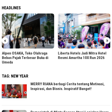
HEADLINES
«
»
Pengiriman Sepeda KAI Logis
Liberta Hotels Jadi Mitra Hotel
Naik 30 Persen di 2026
i
Resmi Amartha 10X Run 2026
TAG:
NEW YEAR
MERRY RIANA berbagi Cerita tentang Motivasi,
Inspirasi, dan Bisnis. Inspiratif Banget!