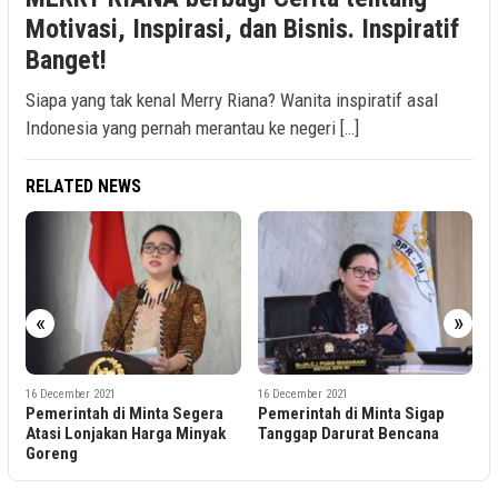
Motivasi, Inspirasi, dan Bisnis. Inspiratif
Banget!
Siapa yang tak kenal Merry Riana? Wanita inspiratif asal
Indonesia yang pernah merantau ke negeri […]
RELATED NEWS
«
»
16 December 2021
16 December 2021
egera
Pemerintah di Minta Sigap
Kenaikan Tarif Cukai Hasil
Minyak
Tanggap Darurat Bencana
Tembakau Harus Perhatika
Kepentingan Petani