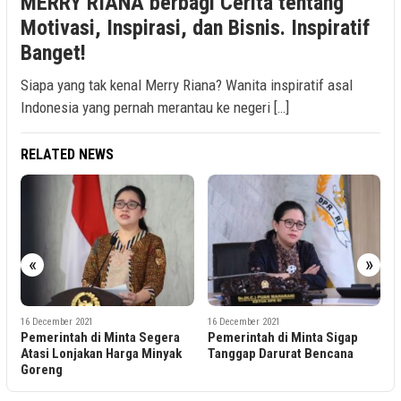
MERRY RIANA berbagi Cerita tentang
Motivasi, Inspirasi, dan Bisnis. Inspiratif
Banget!
Siapa yang tak kenal Merry Riana? Wanita inspiratif asal
Indonesia yang pernah merantau ke negeri […]
RELATED NEWS
«
»
16 December 2021
16 December 2021
ra
Pemerintah di Minta Sigap
Kenaikan Tarif Cukai Hasil
ak
Tanggap Darurat Bencana
Tembakau Harus Perhatikan
Kepentingan Petani