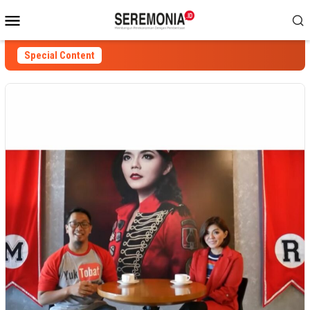
Skip
Mobile
to
Menu
content
Special Content