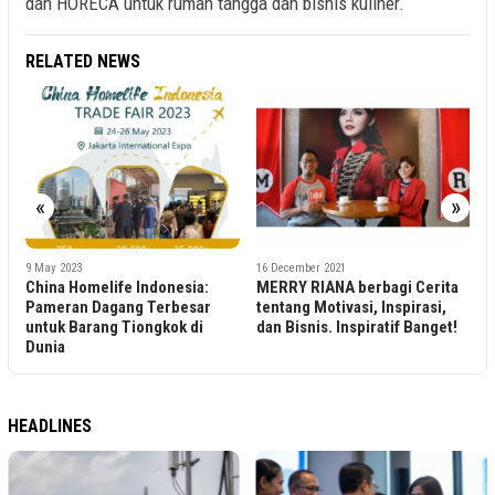
dan HORECA untuk rumah tangga dan bisnis kuliner.
RELATED NEWS
«
»
16 December 2021
16 December 2021
ife Indonesia:
MERRY RIANA berbagi Cerita
Pemerintah di M
gang Terbesar
tentang Motivasi, Inspirasi,
Atasi Lonjakan 
g Tiongkok di
dan Bisnis. Inspiratif Banget!
Goreng
HEADLINES