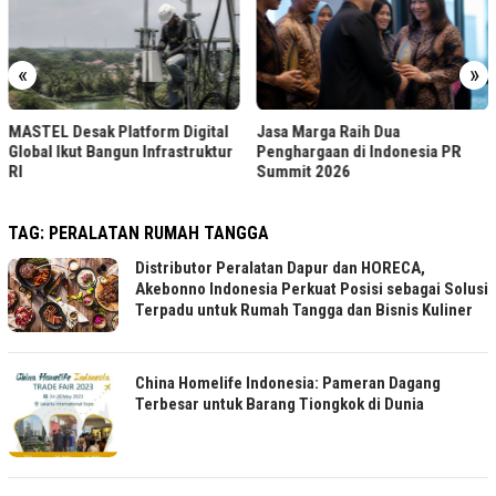
«
»
Jasa Marga Raih Pr
form Digital
Jasa Marga Raih Dua
TJSL & CSR Award
Infrastruktur
Penghargaan di Indonesia PR
Summit 2026
TAG:
PERALATAN RUMAH TANGGA
Distributor Peralatan Dapur dan HORECA,
Akebonno Indonesia Perkuat Posisi sebagai Solusi
Terpadu untuk Rumah Tangga dan Bisnis Kuliner
China Homelife Indonesia: Pameran Dagang
Terbesar untuk Barang Tiongkok di Dunia