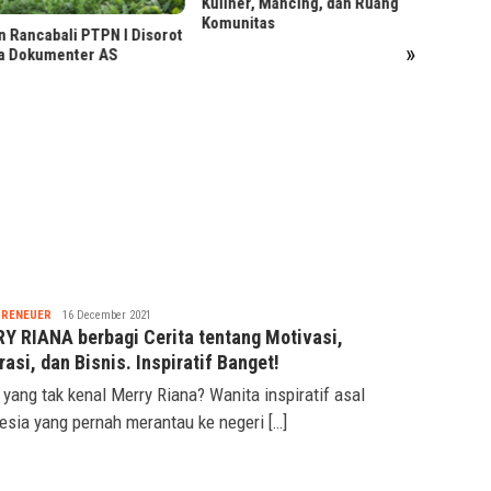
er, Mancing, dan Ruang
nitas
Menjaga Reputasi Kredit
»
Sebelum Ajukan Pinjaman
Nabila
PRENEUER
16 December 2021
Y RIANA berbagi Cerita tentang Motivasi,
rasi, dan Bisnis. Inspiratif Banget!
 yang tak kenal Merry Riana? Wanita inspiratif asal
esia yang pernah merantau ke negeri […]