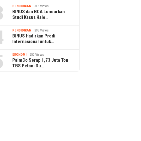
3
PENDIDIKAN
318 Views
BINUS dan BCA Luncurkan
Studi Kasus Halo…
4
PENDIDIKAN
293 Views
BINUS Hadirkan Prodi
Internasional untuk…
5
EKONOMI
250 Views
PalmCo Serap 1,73 Juta Ton
TBS Petani Du…