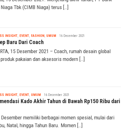
Niaga Tbk (CIMB Niaga) terus […]
Nabila
SS INSIGHT
,
EVENT
,
FASHION
,
UMUM
16 December 2021
ep Baru Dari Coach
TA, 15 Desember 2021 – Coach, rumah desain global
 produk pakaian dan aksesoris modern […]
Nabila
SS INSIGHT
,
EVENT
,
UMUM
16 December 2021
mendasi Kado Akhir Tahun di Bawah Rp150 Ribu dari
 Desember memiliki berbagai momen spesial, mulai dari
Ibu, Natal, hingga Tahun Baru. Momen […]