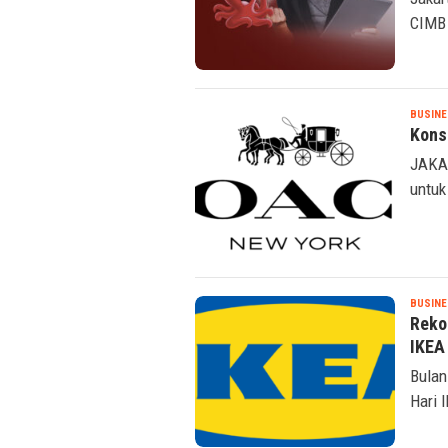
CIMB 
BUSINE
Kons
JAKAR
untuk
BUSINE
Reko
IKEA
Bulan
Hari 