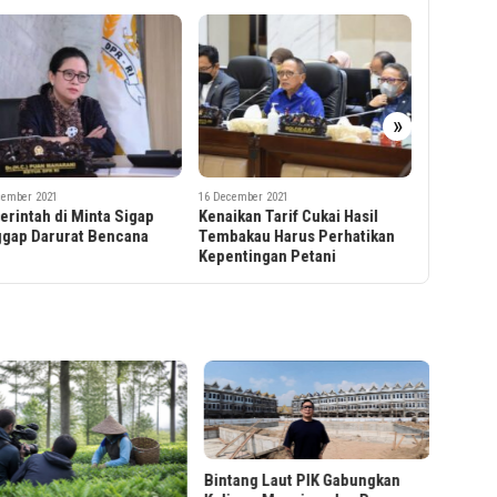
16 December 
»
Kado Akhi
Tahun da
Mobile
cember 2021
16 December 2021
ikan Tarif Cukai Hasil
Hentikan Kekerasan Terhadap
akau Harus Perhatikan
Hewan!
ntingan Petani
LRT Ja
Foto B
ng Laut PIK Gabungkan