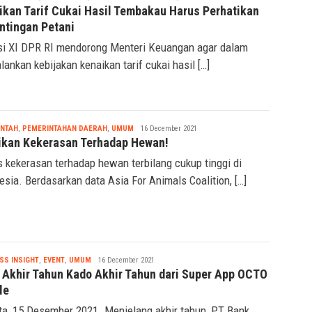
ikan Tarif Cukai Hasil Tembakau Harus Perhatikan
ntingan Petani
i XI DPR RI mendorong Menteri Keuangan agar dalam
lankan kebijakan kenaikan tarif cukai hasil […]
Nabila
INTAH
,
PEMERINTAHAN DAERAH
,
UMUM
16 December 2021
ikan Kekerasan Terhadap Hewan!
 kekerasan terhadap hewan terbilang cukup tinggi di
esia. Berdasarkan data Asia For Animals Coalition, […]
Nabila
SS INSIGHT
,
EVENT
,
UMUM
16 December 2021
 Akhir Tahun Kado Akhir Tahun dari Super App OCTO
le
ta, 15 Desember 2021. Menjelang akhir tahun, PT Bank