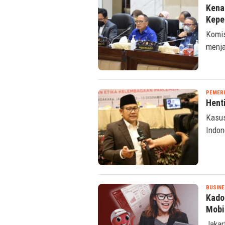
Kena
Kepe
Komis
menja
PEMER
Hent
Kasus
Indon
BUSINE
Kado
Mobi
Jakar