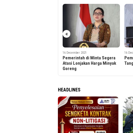
«
16 December 2021
16 December 2021
16 De
Pemerintah di Minta Segera
Pemerintah di Minta Sigap
Kena
Atasi Lonjakan Harga Minyak
Tanggap Darurat Bencana
Temb
Goreng
Kepe
HEADLINES
Binta