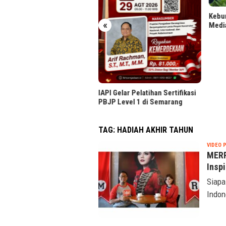
Kulin
Komu
Kebun Rancabali PTPN I Disorot
«
Media Dokumenter AS
I Gelar Pelatihan Sertifikasi
P Level 1 di Semarang
TAG:
HADIAH AKHIR TAHUN
VIDEO 
MERR
Inspi
Siapa
Indon