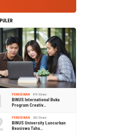
PULER
1
PENDIDIKAN
414 Views
BINUS International Buka
Program Creativ…
2
PENDIDIKAN
365 Views
BINUS University Luncurkan
Beasiswa Tahu…