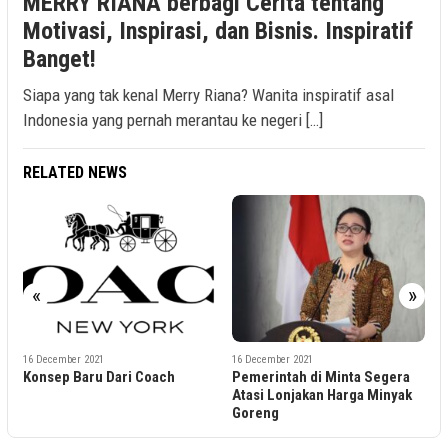
MERRY RIANA berbagi Cerita tentang
Motivasi, Inspirasi, dan Bisnis. Inspiratif
Banget!
Siapa yang tak kenal Merry Riana? Wanita inspiratif asal
Indonesia yang pernah merantau ke negeri […]
RELATED NEWS
1
P
«
»
T
16 December 2021
16 December 2021
Konsep Baru Dari Coach
Pemerintah di Minta Segera
Atasi Lonjakan Harga Minyak
Goreng