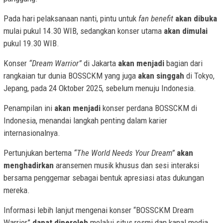
Pada hari pelaksanaan nanti, pintu untuk
fan benefit
akan dibuka
mulai pukul 14.30 WIB, sedangkan konser utama
akan dimulai
pukul 19.30 WIB.
Konser
“Dream Warrior”
di Jakarta
akan menjadi
bagian dari
rangkaian tur dunia BOSSCKM yang juga
akan singgah
di Tokyo,
Jepang, pada 24 Oktober 2025, sebelum menuju Indonesia.
Penampilan ini
akan menjadi
konser perdana BOSSCKM di
Indonesia, menandai langkah penting dalam karier
internasionalnya.
Pertunjukan bertema
“The World Needs Your Dream”
akan
menghadirkan
aransemen musik khusus dan sesi interaksi
bersama penggemar sebagai bentuk apresiasi atas dukungan
mereka.
Informasi lebih lanjut mengenai konser “BOSSCKM Dream
Warrior”
dapat diperoleh
melalui situs resmi dan kanal media