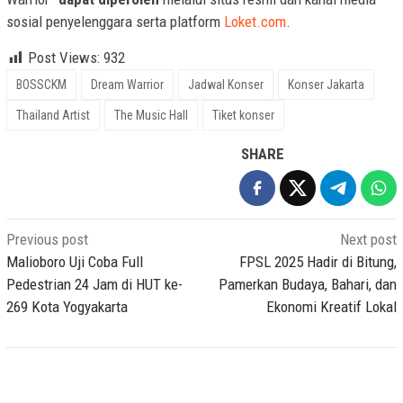
sosial penyelenggara serta platform
Loket.com
.
Post Views:
932
BOSSCKM
Dream Warrior
Jadwal Konser
Konser Jakarta
Thailand Artist
The Music Hall
Tiket konser
SHARE
Post
Previous post
Next post
navigation
Malioboro Uji Coba Full
FPSL 2025 Hadir di Bitung,
Pedestrian 24 Jam di HUT ke-
Pamerkan Budaya, Bahari, dan
269 Kota Yogyakarta
Ekonomi Kreatif Lokal