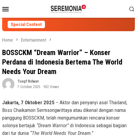
Skip
Mobile
to
Menu
content
Special Content
Home
Entertainment
BOSSCKM “Dream Warrior” – Konser
Perdana di Indonesia Bertema The World
Needs Your Dream
Tsaqif Ridwan
7 October 2025
932 Views
Jakarta, 7 Oktober 2025
– Aktor dan penyanyi asal Thailand,
Boss Chaikamon Sermsongwittaya atau dikenal dengan nama
panggung BOSSCKM, telah mengumumkan rencana konser
solonya bertajuk
“Dream Warrior”
di Indonesia sebagai bagian
dari tur dunia
“The World Needs Your Dream.”