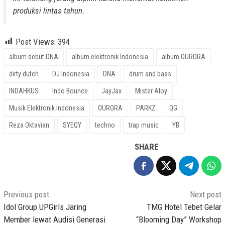
produksi lintas tahun.
Post Views:
394
album debut DNA
album elektronik Indonesia
album OURORA
dirty dutch
DJ Indonesia
DNA
drum and bass
INDAHKUS
Indo Bounce
JayJax
Mister Aloy
Musik Elektronik Indonesia
OURORA
PARKZ
QG
Reza Oktavian
SYEQY
techno
trap music
YB
SHARE
Post
Previous post
Next post
navigation
Idol Group UPGirls Jaring
TMG Hotel Tebet Gelar
Member lewat Audisi Generasi
“Blooming Day” Workshop