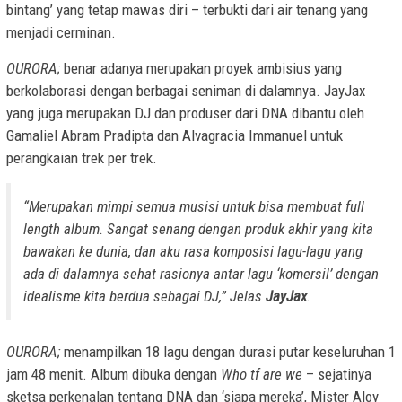
bintang’ yang tetap mawas diri – terbukti dari air tenang yang
menjadi cerminan.
OURORA;
benar adanya merupakan proyek ambisius yang
berkolaborasi dengan berbagai seniman di dalamnya. JayJax
yang juga merupakan DJ dan produser dari DNA dibantu oleh
Gamaliel Abram Pradipta dan Alvagracia Immanuel untuk
perangkaian trek per trek.
“Merupakan mimpi semua musisi untuk bisa membuat full
length album. Sangat senang dengan produk akhir yang kita
bawakan ke dunia, dan aku rasa komposisi lagu-lagu yang
ada di dalamnya sehat rasionya antar lagu ‘komersil’ dengan
idealisme kita berdua sebagai DJ,” Jelas
JayJax
.
OURORA;
menampilkan 18 lagu dengan durasi putar keseluruhan 1
jam 48 menit. Album dibuka dengan
Who tf are we
– sejatinya
sketsa perkenalan tentang DNA dan ‘siapa mereka’, Mister Aloy