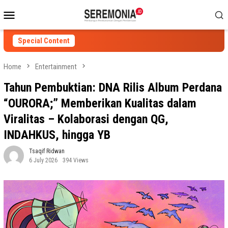
Skip
Mobile
to
Menu
content
Special Content
Home
Entertainment
Tahun Pembuktian: DNA Rilis Album Perdana
“OURORA;” Memberikan Kualitas dalam
Viralitas – Kolaborasi dengan QG,
INDAHKUS, hingga YB
Tsaqif Ridwan
6 July 2026
394 Views