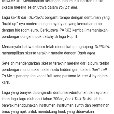
INDAHKUS. Menandakan setengah jala, musik bertransisi ke
sketsa mereka selanjutnya dalam
voy pa’ alla
.
Lagu ke-10 dari
OURORA;
berganti tempo dengan dentuman yang
“build up”-nya modern dengan nyanyian yang kemudian drop
dengan big room euro. Berikutnya, PARKZ kembali memanjakan
pendengar dengan hook catchy di lagu Pop It.
Mensinyalir bahwa album telah mendekati penghujung,
OURORA;
menampilkan sketsa terakhir mereka dengan
Ogoh-ogoh
.
Setelah mendengarkan sketsa terakhir mereka dari album, tetiba
pendengar menemukan salah satu hidden gem dalam
Don’t Talk
To Me
– penampilan vocal full song pertama Mister Aloy dalam
karir.
Lagu yang banyak dipengaruhi dentuman-dentuman dan ayunan
khas lagu-lagu club dari tahun 200an,
Don’t Talk To Me
lebih
banyak menggunakan instrumen-instrumen synth dan permainan
bass yang apik untuk mendukung hook yang dibawakan.