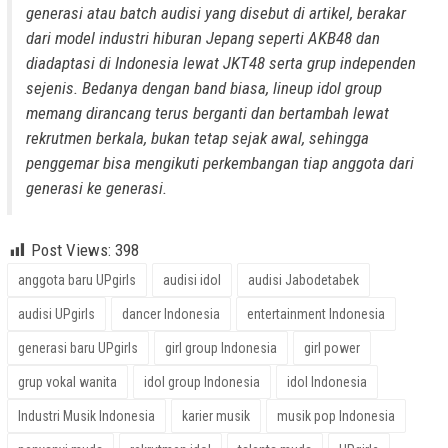
generasi atau batch audisi yang disebut di artikel, berakar
dari model industri hiburan Jepang seperti AKB48 dan
diadaptasi di Indonesia lewat JKT48 serta grup independen
sejenis. Bedanya dengan band biasa, lineup idol group
memang dirancang terus berganti dan bertambah lewat
rekrutmen berkala, bukan tetap sejak awal, sehingga
penggemar bisa mengikuti perkembangan tiap anggota dari
generasi ke generasi.
Post Views:
398
anggota baru UPgirls
audisi idol
audisi Jabodetabek
audisi UPgirls
dancer Indonesia
entertainment Indonesia
generasi baru UPgirls
girl group Indonesia
girl power
grup vokal wanita
idol group Indonesia
idol Indonesia
Industri Musik Indonesia
karier musik
musik pop Indonesia