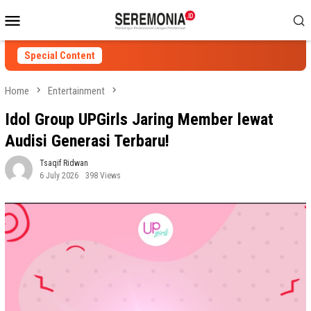
Skip
Mobile
to
Menu
content
Special Content
Home
Entertainment
Idol Group UPGirls Jaring Member lewat
Audisi Generasi Terbaru!
Tsaqif Ridwan
6 July 2026
398 Views