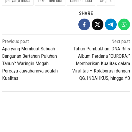
penyanyi muda
rekrutmen idol
talenta muda
UPgirls
SHARE
Post
Previous post
Next post
navigation
Apa yang Membuat Sebuah
Tahun Pembuktian: DNA Rilis
Bangunan Bertahan Puluhan
Album Perdana “OURORA;”
Tahun? Waringin Megah
Memberikan Kualitas dalam
Percaya Jawabannya adalah
Viralitas – Kolaborasi dengan
Kualitas
QG, INDAHKUS, hingga YB