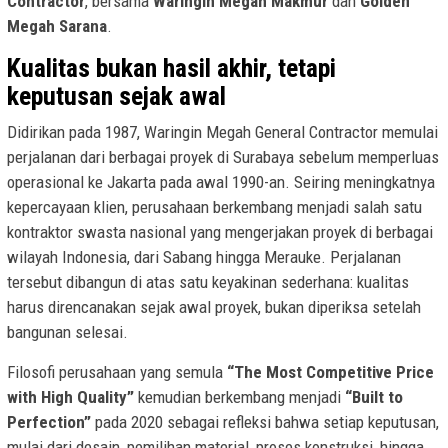
Contractor
, bersama
Waringin Megah Makmur
dan
Golden
Megah Sarana
.
Kualitas bukan hasil akhir, tetapi
keputusan sejak awal
Didirikan pada 1987, Waringin Megah General Contractor memulai
perjalanan dari berbagai proyek di Surabaya sebelum memperluas
operasional ke Jakarta pada awal 1990-an. Seiring meningkatnya
kepercayaan klien, perusahaan berkembang menjadi salah satu
kontraktor swasta nasional yang mengerjakan proyek di berbagai
wilayah Indonesia, dari Sabang hingga Merauke. Perjalanan
tersebut dibangun di atas satu keyakinan sederhana: kualitas
harus direncanakan sejak awal proyek, bukan diperiksa setelah
bangunan selesai.
Filosofi perusahaan yang semula
“The Most Competitive Price
with High Quality”
kemudian berkembang menjadi
“Built to
Perfection”
pada 2020 sebagai refleksi bahwa setiap keputusan,
mulai dari desain, pemilihan material, proses konstruksi, hingga