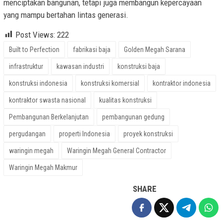
menciptakan bangunan, tetapi juga membangun kepercayaan
yang mampu bertahan lintas generasi.
Post Views:
222
Built to Perfection
fabrikasi baja
Golden Megah Sarana
infrastruktur
kawasan industri
konstruksi baja
konstruksi indonesia
konstruksi komersial
kontraktor indonesia
kontraktor swasta nasional
kualitas konstruksi
Pembangunan Berkelanjutan
pembangunan gedung
pergudangan
properti Indonesia
proyek konstruksi
waringin megah
Waringin Megah General Contractor
Waringin Megah Makmur
SHARE