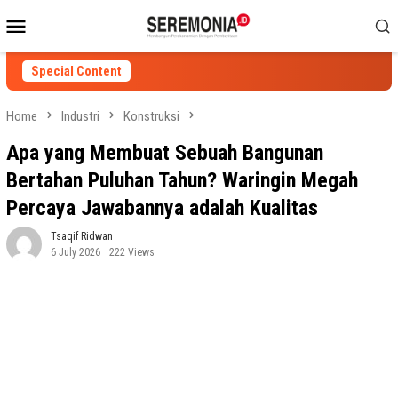
Skip
Mobile
to
Menu
content
Special Content
Home
Industri
Konstruksi
Apa yang Membuat Sebuah Bangunan
Bertahan Puluhan Tahun? Waringin Megah
Percaya Jawabannya adalah Kualitas
Tsaqif Ridwan
6 July 2026
222 Views