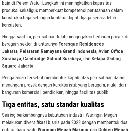
baja di Pelem Watu. Langkah ini meningkatkan kapasitas
produksi sekaligus memperkuat kompetensi perusahaan dalam
konstruksi baja sehingga kualitas dapat dijaga secara lebih
konsisten.
Hingga saat ini, perusahaan telah mengerjakan berbagai proyek di
beragam sektor, di antaranya
Foresque
Residences
Jakarta
,
Pelataran Ramayana Grand Indonesia
,
Avian Office
Surabaya
,
Cambridge
School Surabaya
, dan
Kelapa Gading
Square Jakarta
.
Pengalaman tersebut membentuk kapabilitas perusahaan dalam
menangani proyek dengan karakteristik yang beragam, mulai dari
bangunan komersial, pendidikan, hingga fasilitas publik.
Tiga entitas, satu standar kualitas
Seiring berkembangnya kebutuhan industri, Waringin Megah
melakukan diversifikasi bisnis pada 2022 dengan membentuk dua
entitas baru, yaitu
Waringin Megah Makmur
dan
Golden Megah