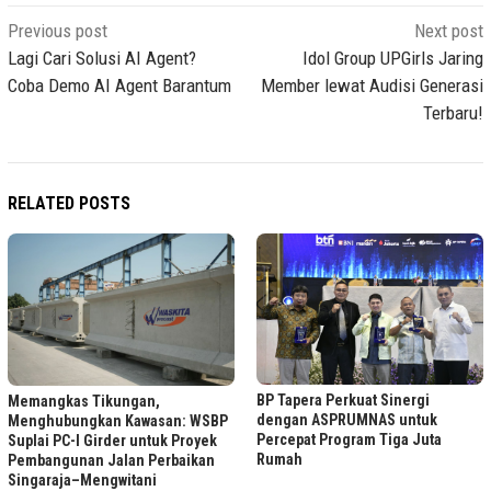
Post
Previous post
Next post
navigation
Lagi Cari Solusi AI Agent?
Idol Group UPGirls Jaring
Coba Demo AI Agent Barantum
Member lewat Audisi Generasi
Terbaru!
RELATED POSTS
BP Tapera Perkuat Sinergi
Memangkas Tikungan,
dengan ASPRUMNAS untuk
Menghubungkan Kawasan: WSBP
Percepat Program Tiga Juta
Suplai PC-I Girder untuk Proyek
Rumah
Pembangunan Jalan Perbaikan
Singaraja–Mengwitani