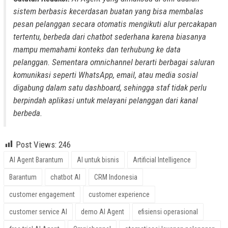
sistem berbasis kecerdasan buatan yang bisa membalas
pesan pelanggan secara otomatis mengikuti alur percakapan
tertentu, berbeda dari chatbot sederhana karena biasanya
mampu memahami konteks dan terhubung ke data
pelanggan. Sementara omnichannel berarti berbagai saluran
komunikasi seperti WhatsApp, email, atau media sosial
digabung dalam satu dashboard, sehingga staf tidak perlu
berpindah aplikasi untuk melayani pelanggan dari kanal
berbeda.
Post Views:
246
AI Agent Barantum
AI untuk bisnis
Artificial Intelligence
Barantum
chatbot AI
CRM Indonesia
customer engagement
customer experience
customer service AI
demo AI Agent
efisiensi operasional