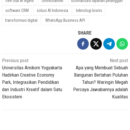
free trial AI Agent
Omnichannel
otomatisasi layanan pelanggan
software CRM
solusi AI Indonesia
teknologi bisnis
transformasi digital
WhatsApp Business API
SHARE
Post
Previous post
Next post
navigation
Universitas Amikom Yogyakarta
Apa yang Membuat Sebuah
Hadirkan Creative Economy
Bangunan Bertahan Puluhan
Park, Integrasikan Pendidikan
Tahun? Waringin Megah
dan Industri Kreatif dalam Satu
Percaya Jawabannya adalah
Ekosistem
Kualitas