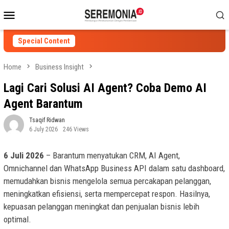
Skip
Mobile
to
Menu
content
Special Content
Home
Business Insight
Lagi Cari Solusi AI Agent? Coba Demo AI
Agent Barantum
Tsaqif Ridwan
6 July 2026
246 Views
6 Juli 2026
– Barantum menyatukan CRM, AI Agent,
Omnichannel dan WhatsApp Business API dalam satu dashboard,
memudahkan bisnis mengelola semua percakapan pelanggan,
meningkatkan efisiensi, serta mempercepat respon. Hasilnya,
kepuasan pelanggan meningkat dan penjualan bisnis lebih
optimal.