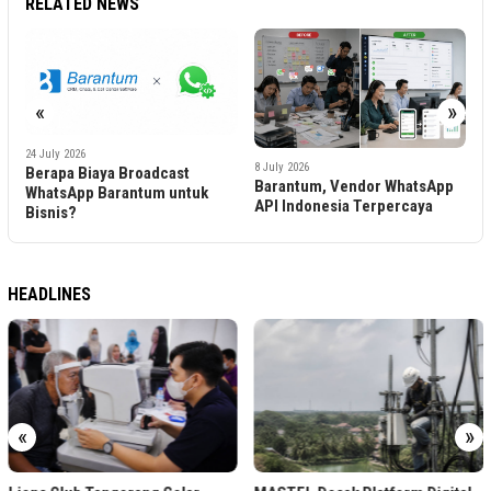
RELATED NEWS
«
»
6
L
24 July 2026
C
8 July 2026
Berapa Biaya Broadcast
Barantum, Vendor WhatsApp
B
WhatsApp Barantum untuk
API Indonesia Terpercaya
Bisnis?
HEADLINES
«
»