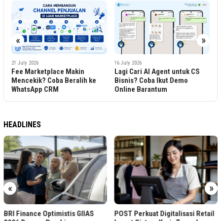
«
»
8
B
A
21 July 2026
16 July 2026
Fee Marketplace Makin
Lagi Cari AI Agent untuk CS
Mencekik? Coba Beralih ke
Bisnis? Coba Ikut Demo
WhatsApp CRM
Online Barantum
HEADLINES
«
»
BRI Finance Optimistis GIIAS
POST Perkuat Digitalisasi Retail