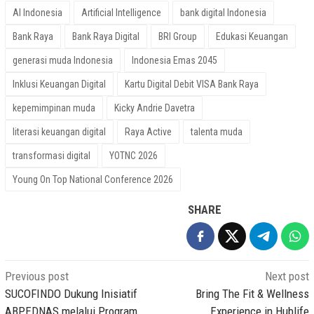
AI Indonesia
Artificial Intelligence
bank digital Indonesia
Bank Raya
Bank Raya Digital
BRI Group
Edukasi Keuangan
generasi muda Indonesia
Indonesia Emas 2045
Inklusi Keuangan Digital
Kartu Digital Debit VISA Bank Raya
kepemimpinan muda
Kicky Andrie Davetra
literasi keuangan digital
Raya Active
talenta muda
transformasi digital
YOTNC 2026
Young On Top National Conference 2026
SHARE
Post
Previous post
Next post
navigation
SUCOFINDO Dukung Inisiatif
Bring The Fit & Wellness
ABPEDNAS melalui Program
Experience in Hublife