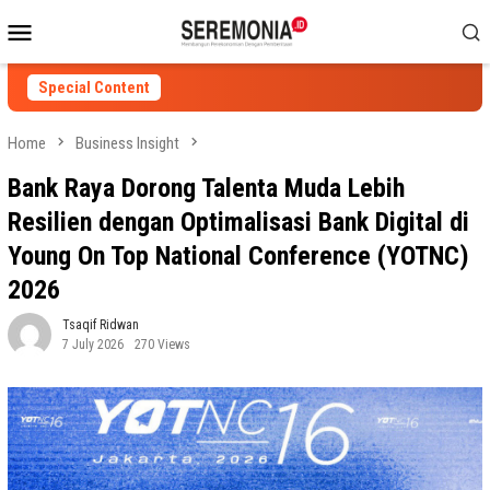
Skip
Mobile
to
Menu
content
Special Content
Home
Business Insight
Bank Raya Dorong Talenta Muda Lebih
Resilien dengan Optimalisasi Bank Digital di
Young On Top National Conference (YOTNC)
2026
Tsaqif Ridwan
7 July 2026
270 Views