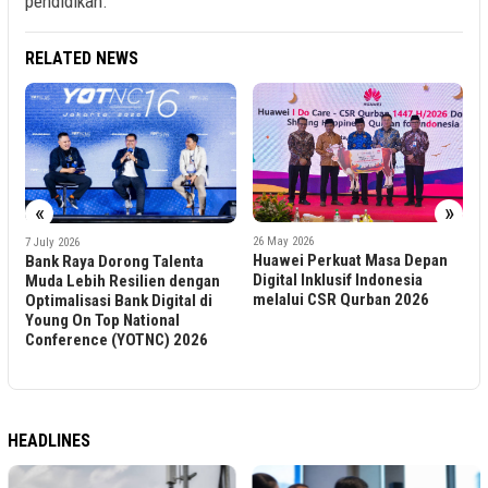
pendidikan.
RELATED NEWS
«
»
26 May 2026
Huawei Perkuat Masa Depan
Dorong Talenta
13 May 2026
PTPP Dukung Ast
Digital Inklusif Indonesia
 Resilien dengan
Pemerintah mela
melalui CSR Qurban 2026
 Bank Digital di
Pembangunan Se
p National
Belitung Timur
 (YOTNC) 2026
HEADLINES