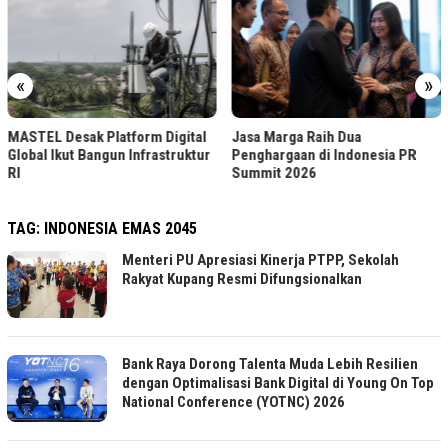
«
»
Jasa Marga Raih Pr
form Digital
Jasa Marga Raih Dua
TJSL & CSR Award
Infrastruktur
Penghargaan di Indonesia PR
Summit 2026
TAG:
INDONESIA EMAS 2045
Menteri PU Apresiasi Kinerja PTPP, Sekolah
Rakyat Kupang Resmi Difungsionalkan
Bank Raya Dorong Talenta Muda Lebih Resilien
dengan Optimalisasi Bank Digital di Young On Top
National Conference (YOTNC) 2026