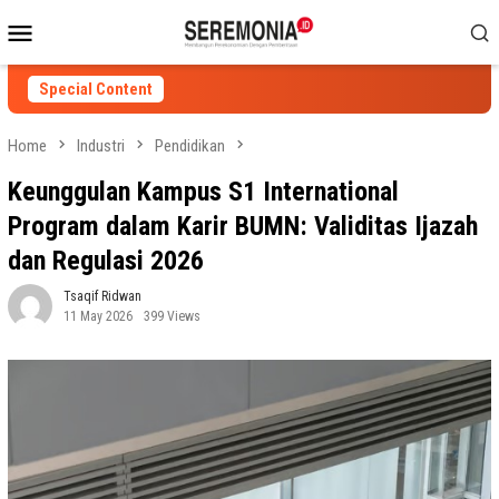
Skip
Mobile
to
Menu
content
Special Content
Home
Industri
Pendidikan
Keunggulan Kampus S1 International
Program dalam Karir BUMN: Validitas Ijazah
dan Regulasi 2026
Tsaqif Ridwan
11 May 2026
399 Views