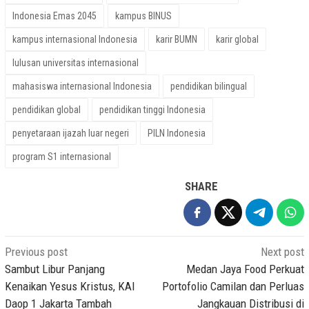
Indonesia Emas 2045
kampus BINUS
kampus internasional Indonesia
karir BUMN
karir global
lulusan universitas internasional
mahasiswa internasional Indonesia
pendidikan bilingual
pendidikan global
pendidikan tinggi Indonesia
penyetaraan ijazah luar negeri
PILN Indonesia
program S1 internasional
SHARE
Post
Previous post
Next post
navigation
Sambut Libur Panjang
Medan Jaya Food Perkuat
Kenaikan Yesus Kristus, KAI
Portofolio Camilan dan Perluas
Daop 1 Jakarta Tambah
Jangkauan Distribusi di